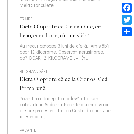
Mela Stanculete…
Face
TRĂIRI
Dieta Oloproteică. Ce mănânc, ce
Twitt
beau, cum dorm, cât am slăbit
Part
Au trecut aproape 3 luni de dietă. Am slăbit
doar 12 kilograme. Observați nerușinarea,
da? DOAR 12 KILOGRAME 🙂 În…
RECOMANDĂRI
Dieta Oloproteică de la Cronos Med.
Prima lună
Povestea a început cu adevărat acum
câteva luni. Andreea Berecleanu mi-a vorbit
despre profesorul Italian Castaldo care vine
în România,…
VACANȚE