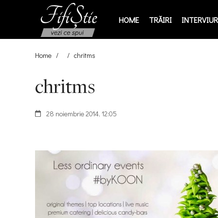
HOME
TRĂIRI
INTERVIURI
Home
/
/
chritms
chritms
28 noiembrie 2014, 12:05