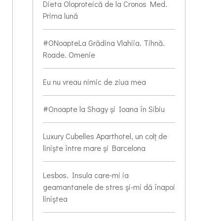
Dieta Oloproteică de la Cronos Med.
Prima lună
#ONoapteLa Grădina Vlahiia. Tihnă.
Roade. Omenie
Eu nu vreau nimic de ziua mea
#Onoapte la Shagy și Ioana în Sibiu
Luxury Cubelles Aparthotel, un colț de
liniște între mare și Barcelona
Lesbos. Insula care-mi ia
geamantanele de stres și-mi dă înapoi
liniștea