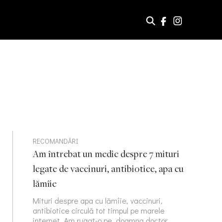
RECOMANDĂRI
Am întrebat un medic despre 7 mituri
legate de vaccinuri, antibiotice, apa cu
lămîie
Mituri despre apa cu lămîie, vaccinuri,
antibiotice circulă tot timpul pe marele
internet. Am rugat-o pe doamna doctor