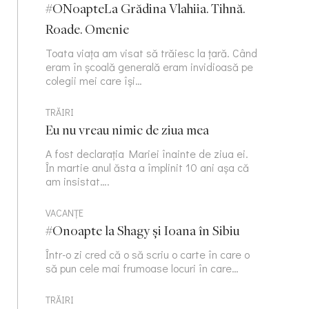
#ONoapteLa Grădina Vlahiia. Tihnă.
Roade. Omenie
Toata viața am visat să trăiesc la țară. Când
eram în școală generală eram invidioasă pe
colegii mei care își…
TRĂIRI
Eu nu vreau nimic de ziua mea
A fost declarația Mariei înainte de ziua ei.
În martie anul ăsta a împlinit 10 ani așa că
am insistat….
VACANȚE
#Onoapte la Shagy și Ioana în Sibiu
Într-o zi cred că o să scriu o carte în care o
să pun cele mai frumoase locuri în care…
TRĂIRI