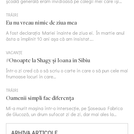
școală generală eram invidioasă pe colegii mei care își…
TRĂIRI
Eu nu vreau nimic de ziua mea
A fost declarația Mariei înainte de ziua ei. În martie anul
ăsta a împlinit 10 ani așa că am insistat….
VACANȚE
#Onoapte la Shagy și Ioana în Sibiu
Într-o zi cred că o să scriu o carte în care o să pun cele mai
frumoase locuri în care…
TRĂIRI
Oamenii simpli fac diferența
Mi-a murit mașina într-o intersecție, pe Șoseaua Fabrica
de Glucoză, un drum sufocat zi de zi, dar mai ales la…
ARHIVA ARTICOLE