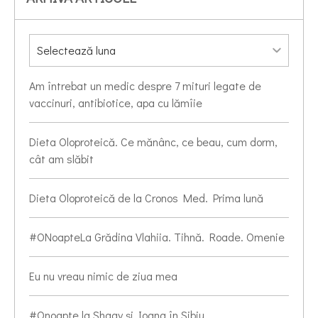
Am întrebat un medic despre 7 mituri legate de
vaccinuri, antibiotice, apa cu lămîie
Dieta Oloproteică. Ce mănânc, ce beau, cum dorm,
cât am slăbit
Dieta Oloproteică de la Cronos Med. Prima lună
#ONoapteLa Grădina Vlahiia. Tihnă. Roade. Omenie
Eu nu vreau nimic de ziua mea
#Onoapte la Shagy și Ioana în Sibiu