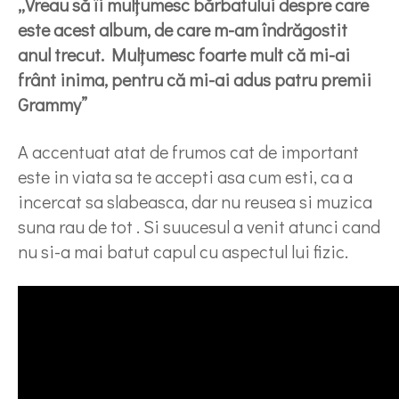
„Vreau să îi mulţumesc bărbatului despre care
este acest album, de care m-am îndrăgostit
anul trecut. Mulţumesc foarte mult că mi-ai
frânt inima, pentru că mi-ai adus patru premii
Grammy”
A accentuat atat de frumos cat de important
este in viata sa te accepti asa cum esti, ca a
incercat sa slabeasca, dar nu reusea si muzica
suna rau de tot . Si suucesul a venit atunci cand
nu si-a mai batut capul cu aspectul lui fizic.