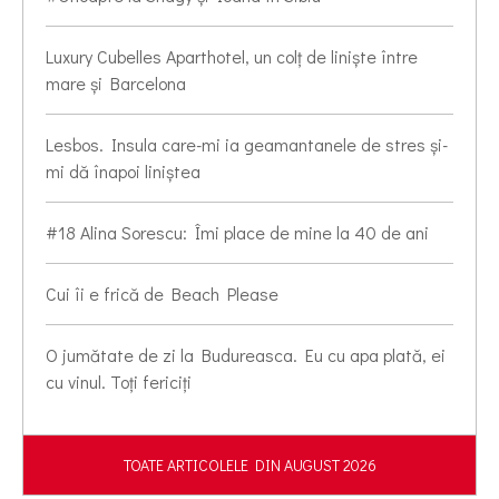
Luxury Cubelles Aparthotel, un colț de liniște între
mare și Barcelona
Lesbos. Insula care-mi ia geamantanele de stres și-
mi dă înapoi liniștea
#18 Alina Sorescu: Îmi place de mine la 40 de ani
Cui îi e frică de Beach Please
O jumătate de zi la Budureasca. Eu cu apa plată, ei
cu vinul. Toți fericiți
TOATE ARTICOLELE DIN AUGUST 2026