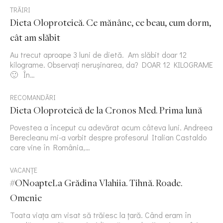
TRĂIRI
Dieta Oloproteică. Ce mănânc, ce beau, cum dorm,
cât am slăbit
Au trecut aproape 3 luni de dietă. Am slăbit doar 12
kilograme. Observați nerușinarea, da? DOAR 12 KILOGRAME
🙂 În…
RECOMANDĂRI
Dieta Oloproteică de la Cronos Med. Prima lună
Povestea a început cu adevărat acum câteva luni. Andreea
Berecleanu mi-a vorbit despre profesorul Italian Castaldo
care vine în România,…
VACANȚE
#ONoapteLa Grădina Vlahiia. Tihnă. Roade.
Omenie
Toata viața am visat să trăiesc la țară. Când eram în