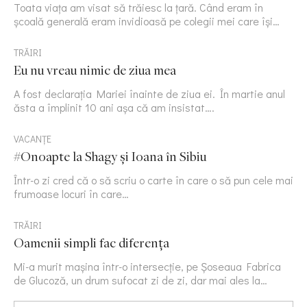
Toata viața am visat să trăiesc la țară. Când eram în
școală generală eram invidioasă pe colegii mei care își…
TRĂIRI
Eu nu vreau nimic de ziua mea
A fost declarația Mariei înainte de ziua ei. În martie anul
ăsta a împlinit 10 ani așa că am insistat….
VACANȚE
#Onoapte la Shagy și Ioana în Sibiu
Într-o zi cred că o să scriu o carte în care o să pun cele mai
frumoase locuri în care…
TRĂIRI
Oamenii simpli fac diferența
Mi-a murit mașina într-o intersecție, pe Șoseaua Fabrica
de Glucoză, un drum sufocat zi de zi, dar mai ales la…