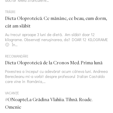
doctor Mela Stanculete…
TRĂIRI
Dieta Oloproteică. Ce mănânc, ce beau, cum dorm,
cât am slăbit
Au trecut aproape 3 luni de dietă. Am slăbit doar 12
kilograme. Observați nerușinarea, da? DOAR 12 KILOGRAME
🙂 În…
RECOMANDĂRI
Dieta Oloproteică de la Cronos Med. Prima lună
Povestea a început cu adevărat acum câteva luni. Andreea
Berecleanu mi-a vorbit despre profesorul Italian Castaldo
care vine în România,…
VACANȚE
#ONoapteLa Grădina Vlahiia. Tihnă. Roade.
Omenie