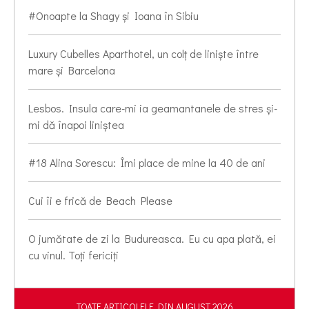
#Onoapte la Shagy și Ioana în Sibiu
Luxury Cubelles Aparthotel, un colț de liniște între
mare și Barcelona
Lesbos. Insula care-mi ia geamantanele de stres și-
mi dă înapoi liniștea
#18 Alina Sorescu: Îmi place de mine la 40 de ani
Cui îi e frică de Beach Please
O jumătate de zi la Budureasca. Eu cu apa plată, ei
cu vinul. Toți fericiți
TOATE ARTICOLELE DIN AUGUST 2026