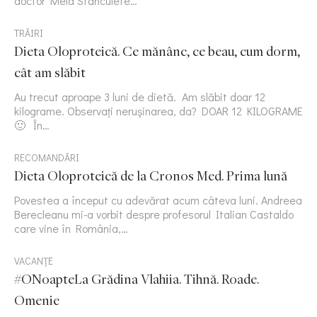
doctor Mela Stanculete…
TRĂIRI
Dieta Oloproteică. Ce mănânc, ce beau, cum dorm,
cât am slăbit
Au trecut aproape 3 luni de dietă. Am slăbit doar 12
kilograme. Observați nerușinarea, da? DOAR 12 KILOGRAME
🙂 În…
RECOMANDĂRI
Dieta Oloproteică de la Cronos Med. Prima lună
Povestea a început cu adevărat acum câteva luni. Andreea
Berecleanu mi-a vorbit despre profesorul Italian Castaldo
care vine în România,…
VACANȚE
#ONoapteLa Grădina Vlahiia. Tihnă. Roade.
Omenie