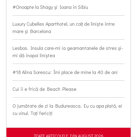
#Onoapte la Shagy și Ioana în Sibiu
Luxury Cubelles Aparthotel, un colț de liniște între
mare și Barcelona
Lesbos. Insula care-mi ia geamantanele de stres și-
mi dă înapoi liniștea
#18 Alina Sorescu: Îmi place de mine la 40 de ani
Cui îi e frică de Beach Please
O jumătate de zi la Budureasca. Eu cu apa plată, ei
cu vinul. Toți fericiți
TOATE ARTICOLELE DIN AUGUST 2026