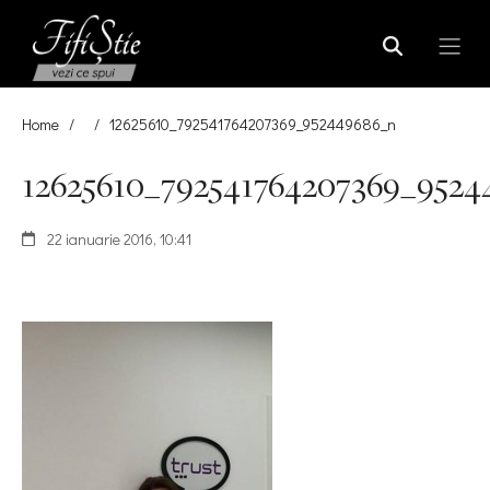
Home
/
/
12625610_792541764207369_952449686_n
12625610_792541764207369_9524
22 ianuarie 2016, 10:41