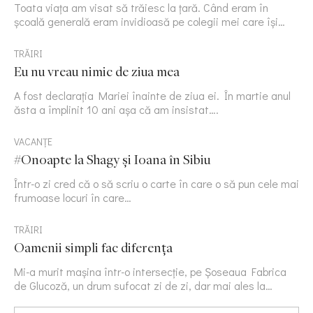
Toata viața am visat să trăiesc la țară. Când eram în
școală generală eram invidioasă pe colegii mei care își…
TRĂIRI
Eu nu vreau nimic de ziua mea
A fost declarația Mariei înainte de ziua ei. În martie anul
ăsta a împlinit 10 ani așa că am insistat….
VACANȚE
#Onoapte la Shagy și Ioana în Sibiu
Într-o zi cred că o să scriu o carte în care o să pun cele mai
frumoase locuri în care…
TRĂIRI
Oamenii simpli fac diferența
Mi-a murit mașina într-o intersecție, pe Șoseaua Fabrica
de Glucoză, un drum sufocat zi de zi, dar mai ales la…