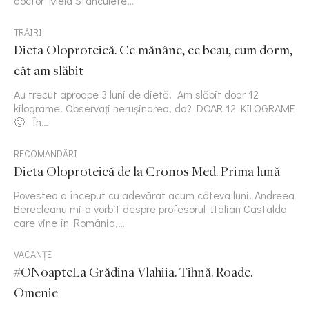
doctor Mela Stanculete…
TRĂIRI
Dieta Oloproteică. Ce mănânc, ce beau, cum dorm,
cât am slăbit
Au trecut aproape 3 luni de dietă. Am slăbit doar 12
kilograme. Observați nerușinarea, da? DOAR 12 KILOGRAME
🙂 În…
RECOMANDĂRI
Dieta Oloproteică de la Cronos Med. Prima lună
Povestea a început cu adevărat acum câteva luni. Andreea
Berecleanu mi-a vorbit despre profesorul Italian Castaldo
care vine în România,…
VACANȚE
#ONoapteLa Grădina Vlahiia. Tihnă. Roade.
Omenie