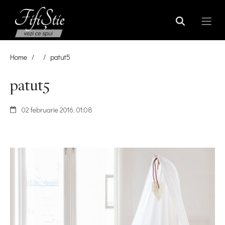
Home
/
/
patut5
patut5
02 februarie 2016, 01:08