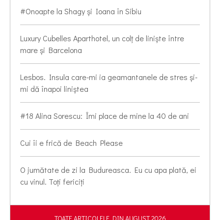
#Onoapte la Shagy și Ioana în Sibiu
Luxury Cubelles Aparthotel, un colț de liniște între
mare și Barcelona
Lesbos. Insula care-mi ia geamantanele de stres și-
mi dă înapoi liniștea
#18 Alina Sorescu: Îmi place de mine la 40 de ani
Cui îi e frică de Beach Please
O jumătate de zi la Budureasca. Eu cu apa plată, ei
cu vinul. Toți fericiți
TOATE ARTICOLELE DIN AUGUST 2026