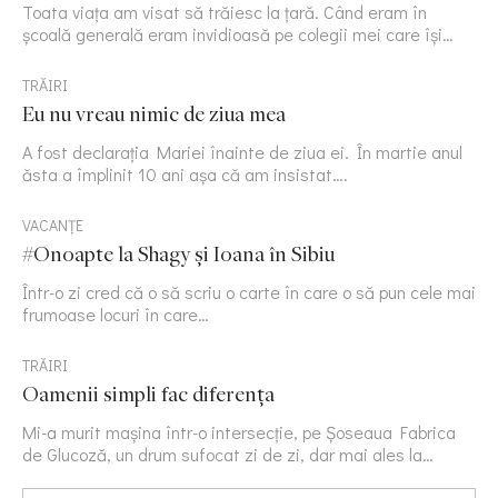
Toata viața am visat să trăiesc la țară. Când eram în
școală generală eram invidioasă pe colegii mei care își…
TRĂIRI
Eu nu vreau nimic de ziua mea
A fost declarația Mariei înainte de ziua ei. În martie anul
ăsta a împlinit 10 ani așa că am insistat….
VACANȚE
#Onoapte la Shagy și Ioana în Sibiu
Într-o zi cred că o să scriu o carte în care o să pun cele mai
frumoase locuri în care…
TRĂIRI
Oamenii simpli fac diferența
Mi-a murit mașina într-o intersecție, pe Șoseaua Fabrica
de Glucoză, un drum sufocat zi de zi, dar mai ales la…