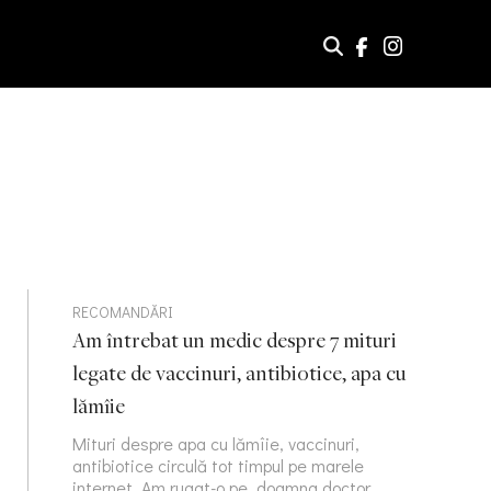
RECOMANDĂRI
Am întrebat un medic despre 7 mituri
legate de vaccinuri, antibiotice, apa cu
lămîie
Mituri despre apa cu lămîie, vaccinuri,
antibiotice circulă tot timpul pe marele
internet. Am rugat-o pe doamna doctor