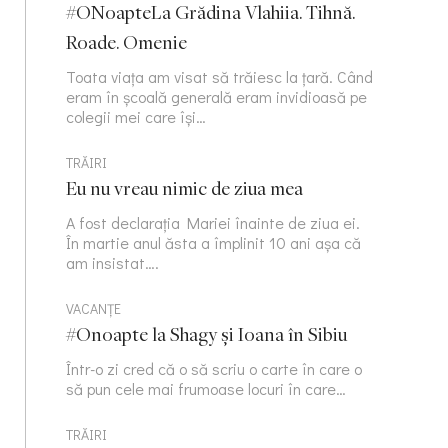
#ONoapteLa Grădina Vlahiia. Tihnă.
Roade. Omenie
Toata viața am visat să trăiesc la țară. Când
eram în școală generală eram invidioasă pe
colegii mei care își…
TRĂIRI
Eu nu vreau nimic de ziua mea
A fost declarația Mariei înainte de ziua ei.
În martie anul ăsta a împlinit 10 ani așa că
am insistat….
VACANȚE
#Onoapte la Shagy și Ioana în Sibiu
Într-o zi cred că o să scriu o carte în care o
să pun cele mai frumoase locuri în care…
TRĂIRI