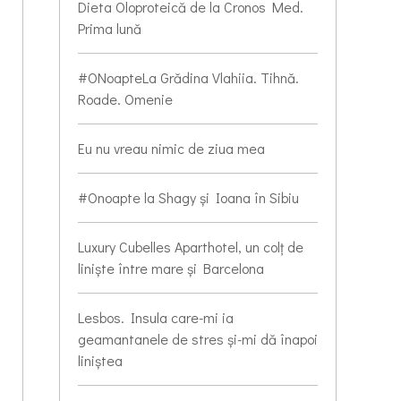
Dieta Oloproteică de la Cronos Med.
Prima lună
#ONoapteLa Grădina Vlahiia. Tihnă.
Roade. Omenie
Eu nu vreau nimic de ziua mea
#Onoapte la Shagy și Ioana în Sibiu
Luxury Cubelles Aparthotel, un colț de
liniște între mare și Barcelona
Lesbos. Insula care-mi ia
geamantanele de stres și-mi dă înapoi
liniștea