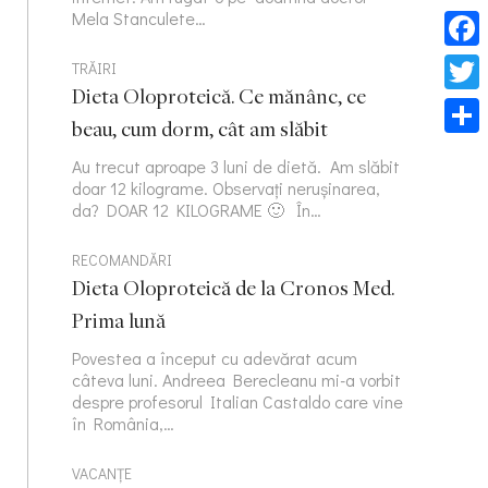
Mela Stanculete…
Face
TRĂIRI
Dieta Oloproteică. Ce mănânc, ce
Twitt
beau, cum dorm, cât am slăbit
Part
Au trecut aproape 3 luni de dietă. Am slăbit
doar 12 kilograme. Observați nerușinarea,
da? DOAR 12 KILOGRAME 🙂 În…
RECOMANDĂRI
Dieta Oloproteică de la Cronos Med.
Prima lună
Povestea a început cu adevărat acum
câteva luni. Andreea Berecleanu mi-a vorbit
despre profesorul Italian Castaldo care vine
în România,…
VACANȚE