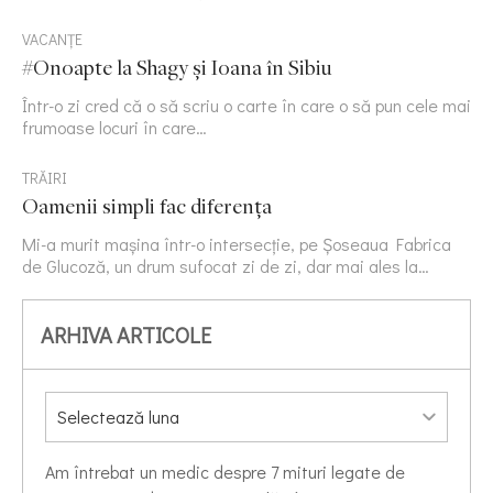
VACANȚE
#Onoapte la Shagy și Ioana în Sibiu
Într-o zi cred că o să scriu o carte în care o să pun cele mai
frumoase locuri în care…
TRĂIRI
Oamenii simpli fac diferența
Mi-a murit mașina într-o intersecție, pe Șoseaua Fabrica
de Glucoză, un drum sufocat zi de zi, dar mai ales la…
ARHIVA ARTICOLE
Am întrebat un medic despre 7 mituri legate de