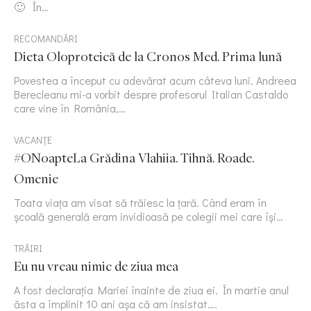
🙂 În…
RECOMANDĂRI
Dieta Oloproteică de la Cronos Med. Prima lună
Povestea a început cu adevărat acum câteva luni. Andreea
Berecleanu mi-a vorbit despre profesorul Italian Castaldo
care vine în România,…
VACANȚE
#ONoapteLa Grădina Vlahiia. Tihnă. Roade.
Omenie
Toata viața am visat să trăiesc la țară. Când eram în
școală generală eram invidioasă pe colegii mei care își…
TRĂIRI
Eu nu vreau nimic de ziua mea
A fost declarația Mariei înainte de ziua ei. În martie anul
ăsta a împlinit 10 ani așa că am insistat….