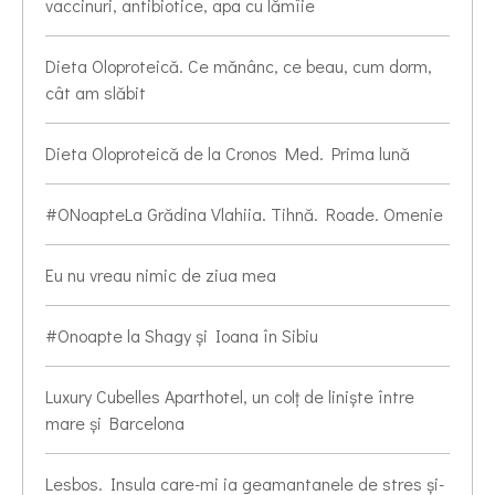
vaccinuri, antibiotice, apa cu lămîie
Dieta Oloproteică. Ce mănânc, ce beau, cum dorm,
cât am slăbit
Dieta Oloproteică de la Cronos Med. Prima lună
#ONoapteLa Grădina Vlahiia. Tihnă. Roade. Omenie
Eu nu vreau nimic de ziua mea
#Onoapte la Shagy și Ioana în Sibiu
Luxury Cubelles Aparthotel, un colț de liniște între
mare și Barcelona
Lesbos. Insula care-mi ia geamantanele de stres și-