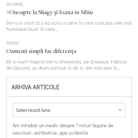
VACANȚE
#Onoapte la Shagy și Ioana în Sibiu
Într-o zi cred că o să scriu o carte în care o să pun cele mai
frumoase locuri în care…
TRĂIRI
Oamenii simpli fac diferența
Mi-a murit mașina într-o intersecție, pe Șoseaua Fabrica
de Glucoză, un drum sufocat zi de zi, dar mai ales la…
ARHIVA ARTICOLE
Am întrebat un medic despre 7 mituri legate de
vaccinuri, antibiotice, apa cu lămîie