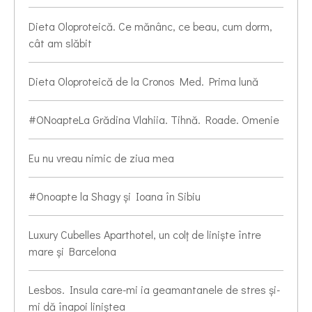
Dieta Oloproteică. Ce mănânc, ce beau, cum dorm,
cât am slăbit
Dieta Oloproteică de la Cronos Med. Prima lună
#ONoapteLa Grădina Vlahiia. Tihnă. Roade. Omenie
Eu nu vreau nimic de ziua mea
#Onoapte la Shagy și Ioana în Sibiu
Luxury Cubelles Aparthotel, un colț de liniște între
mare și Barcelona
Lesbos. Insula care-mi ia geamantanele de stres și-
mi dă înapoi liniștea