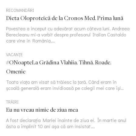
RECOMANDĂRI
Dieta Oloproteică de la Cronos Med. Prima lună
Povestea a început cu adevărat acum câteva luni. Andreea
Berecleanu mi-a vorbit despre profesorul Italian Castaldo
care vine în România,…
VACANȚE
#ONoapteLa Grădina Vlahiia. Tihnă. Roade.
Omenie
Toata viața am visat să trăiesc la țară. Când eram în
școală generală eram invidioasă pe colegii mei care își…
TRĂIRI
Eu nu vreau nimic de ziua mea
A fost declarația Mariei înainte de ziua ei. În martie anul
ăsta a împlinit 10 ani așa că am insistat….