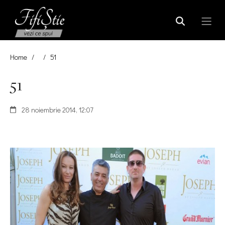
Home
/
/
51
51
28 noiembrie 2014, 12:07