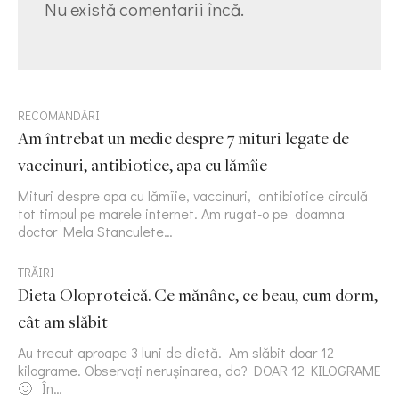
Nu există comentarii încă.
RECOMANDĂRI
Am întrebat un medic despre 7 mituri legate de
vaccinuri, antibiotice, apa cu lămîie
Mituri despre apa cu lămîie, vaccinuri, antibiotice circulă
tot timpul pe marele internet. Am rugat-o pe doamna
doctor Mela Stanculete…
TRĂIRI
Dieta Oloproteică. Ce mănânc, ce beau, cum dorm,
cât am slăbit
Au trecut aproape 3 luni de dietă. Am slăbit doar 12
kilograme. Observați nerușinarea, da? DOAR 12 KILOGRAME
🙂 În…