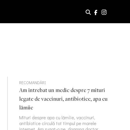
RECOMANDĂRI
Am întrebat un medic despre 7 mituri
legate de vaccinuri, antibiotice, apa cu
lămîie
Mituri despre apa cu lămîie, vaccinuri,
antibiotice circulă tot timpul pe marele
internet. Am rugat-o pe doamna doctor