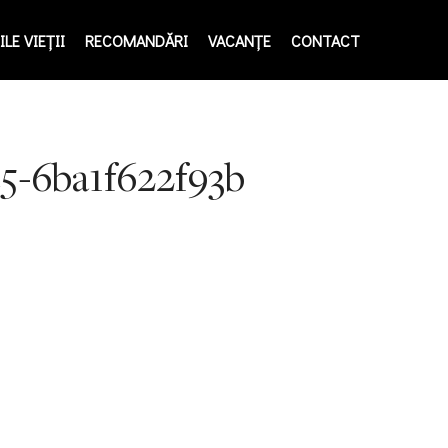
LE VIEŢII
RECOMANDĂRI
VACANȚE
CONTACT
e5-6ba1f622f93b