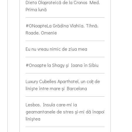
Dieta Oloproteică de la Cronos Med.
Prima lună
#ONoapteLa Grădina Vlahiia. Tihnă.
Roade. Omenie
Eu nu vreau nimic de ziua mea
#Onoapte la Shagy și Ioana în Sibiu
Luxury Cubelles Aparthotel, un colț de
liniște între mare și Barcelona
Lesbos. Insula care-mi ia
geamantanele de stres și-mi dă înapoi
liniștea