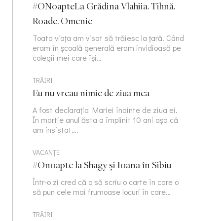
#ONoapteLa Grădina Vlahiia. Tihnă.
Roade. Omenie
Toata viața am visat să trăiesc la țară. Când
eram în școală generală eram invidioasă pe
colegii mei care își…
TRĂIRI
Eu nu vreau nimic de ziua mea
A fost declarația Mariei înainte de ziua ei.
În martie anul ăsta a împlinit 10 ani așa că
am insistat….
VACANȚE
#Onoapte la Shagy și Ioana în Sibiu
Într-o zi cred că o să scriu o carte în care o
să pun cele mai frumoase locuri în care…
TRĂIRI