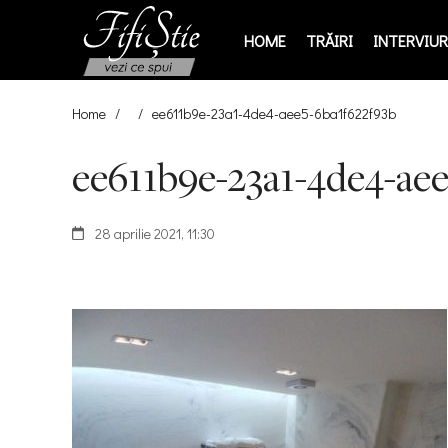
HOME
TRĂIRI
INTERVIURI
Home
/
/
ee611b9e-23a1-4de4-aee5-6ba1f622f93b
ee611b9e-23a1-4de4-ae
28 aprilie 2021, 11:30