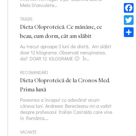
Mela Stanculete…
Face
TRĂIRI
Dieta Oloproteică. Ce mănânc, ce
Twitt
beau, cum dorm, cât am slăbit
Part
Au trecut aproape 3 luni de dietă. Am slăbit
doar 12 kilograme. Observați nerușinarea,
da? DOAR 12 KILOGRAME 🙂 În…
RECOMANDĂRI
Dieta Oloproteică de la Cronos Med.
Prima lună
Povestea a început cu adevărat acum
câteva luni. Andreea Berecleanu mi-a vorbit
despre profesorul Italian Castaldo care vine
în România,…
VACANȚE