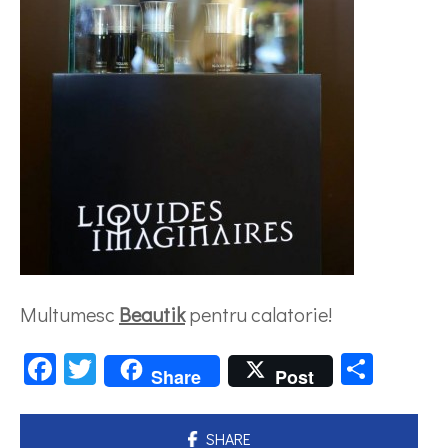
Multumesc
Beautik
pentru calatorie!
Facebook
Twitter
Parta
Share
Post
SHARE