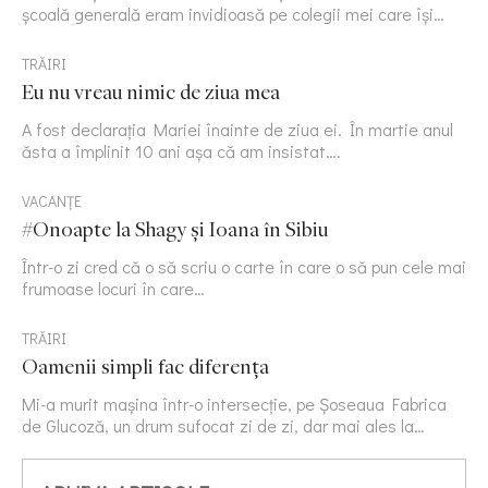
școală generală eram invidioasă pe colegii mei care își…
TRĂIRI
Eu nu vreau nimic de ziua mea
A fost declarația Mariei înainte de ziua ei. În martie anul
ăsta a împlinit 10 ani așa că am insistat….
VACANȚE
#Onoapte la Shagy și Ioana în Sibiu
Într-o zi cred că o să scriu o carte în care o să pun cele mai
frumoase locuri în care…
TRĂIRI
Oamenii simpli fac diferența
Mi-a murit mașina într-o intersecție, pe Șoseaua Fabrica
de Glucoză, un drum sufocat zi de zi, dar mai ales la…