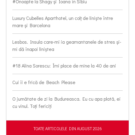
#Onoapte la Shagy și Ioana în Sibiu
Luxury Cubelles Aparthotel, un colț de liniște între
mare și Barcelona
Lesbos. Insula care-mi ia geamantanele de stres și-
mi dă înapoi liniștea
#18 Alina Sorescu: Îmi place de mine la 40 de ani
Cui îi e frică de Beach Please
O jumătate de zi la Budureasca. Eu cu apa plată, ei
cu vinul. Toți fericiți
TOATE ARTICOLELE DIN AUGUST 2026