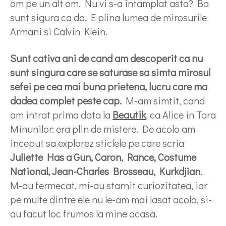
om pe un alt om. Nu vi s-a intamplat asta? Ba
sunt sigura ca da. E plina lumea de mirosurile
Armani si Calvin Klein.
Sunt cativa ani de cand am descoperit ca nu
sunt singura care se saturase sa simta mirosul
sefei pe cea mai buna prietena, lucru care ma
dadea complet peste cap.
M-am simtit, cand
am intrat prima data la
Beautik
, ca Alice in Tara
Minunilor: era plin de mistere. De acolo am
inceput sa explorez sticlele pe care scria
Juliette Has a Gun, Caron, Rance, Costume
National, Jean-Charles Brosseau, Kurkdjian
.
M-au fermecat, mi-au starnit curiozitatea, iar
pe multe dintre ele nu le-am mai lasat acolo, si-
au facut loc frumos la mine acasa.