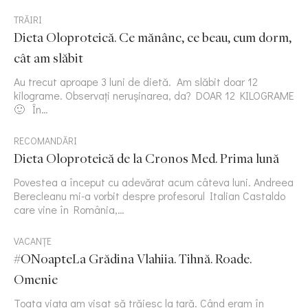
TRĂIRI
Dieta Oloproteică. Ce mănânc, ce beau, cum dorm,
cât am slăbit
Au trecut aproape 3 luni de dietă. Am slăbit doar 12
kilograme. Observați nerușinarea, da? DOAR 12 KILOGRAME
🙂 În…
RECOMANDĂRI
Dieta Oloproteică de la Cronos Med. Prima lună
Povestea a început cu adevărat acum câteva luni. Andreea
Berecleanu mi-a vorbit despre profesorul Italian Castaldo
care vine în România,…
VACANȚE
#ONoapteLa Grădina Vlahiia. Tihnă. Roade.
Omenie
Toata viața am visat să trăiesc la țară. Când eram în