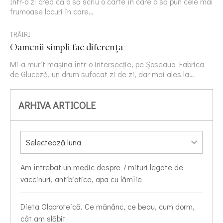
Într-o zi cred că o să scriu o carte în care o să pun cele mai
frumoase locuri în care…
TRĂIRI
Oamenii simpli fac diferența
Mi-a murit mașina într-o intersecție, pe Șoseaua Fabrica
de Glucoză, un drum sufocat zi de zi, dar mai ales la…
ARHIVA ARTICOLE
Am întrebat un medic despre 7 mituri legate de
vaccinuri, antibiotice, apa cu lămîie
Dieta Oloproteică. Ce mănânc, ce beau, cum dorm,
cât am slăbit