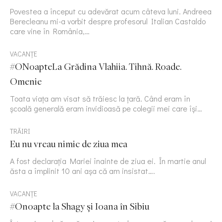
Povestea a început cu adevărat acum câteva luni. Andreea
Berecleanu mi-a vorbit despre profesorul Italian Castaldo
care vine în România,…
VACANȚE
#ONoapteLa Grădina Vlahiia. Tihnă. Roade.
Omenie
Toata viața am visat să trăiesc la țară. Când eram în
școală generală eram invidioasă pe colegii mei care își…
TRĂIRI
Eu nu vreau nimic de ziua mea
A fost declarația Mariei înainte de ziua ei. În martie anul
ăsta a împlinit 10 ani așa că am insistat….
VACANȚE
#Onoapte la Shagy și Ioana în Sibiu