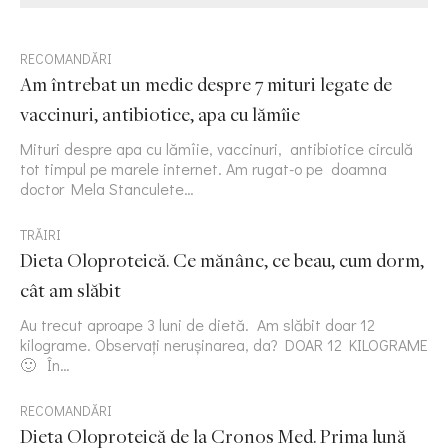
RECOMANDĂRI
Am întrebat un medic despre 7 mituri legate de
vaccinuri, antibiotice, apa cu lămîie
Mituri despre apa cu lămîie, vaccinuri, antibiotice circulă
tot timpul pe marele internet. Am rugat-o pe doamna
doctor Mela Stanculete…
TRĂIRI
Dieta Oloproteică. Ce mănânc, ce beau, cum dorm,
cât am slăbit
Au trecut aproape 3 luni de dietă. Am slăbit doar 12
kilograme. Observați nerușinarea, da? DOAR 12 KILOGRAME
🙂 În…
RECOMANDĂRI
Dieta Oloproteică de la Cronos Med. Prima lună