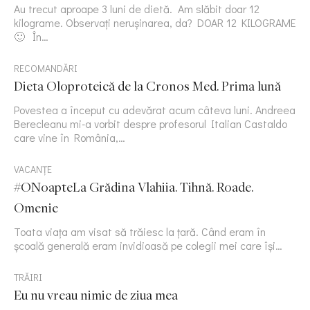
Au trecut aproape 3 luni de dietă. Am slăbit doar 12
kilograme. Observați nerușinarea, da? DOAR 12 KILOGRAME
🙂 În…
RECOMANDĂRI
Dieta Oloproteică de la Cronos Med. Prima lună
Povestea a început cu adevărat acum câteva luni. Andreea
Berecleanu mi-a vorbit despre profesorul Italian Castaldo
care vine în România,…
VACANȚE
#ONoapteLa Grădina Vlahiia. Tihnă. Roade.
Omenie
Toata viața am visat să trăiesc la țară. Când eram în
școală generală eram invidioasă pe colegii mei care își…
TRĂIRI
Eu nu vreau nimic de ziua mea