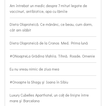
Am întrebat un medic despre 7 mituri legate de
vaccinuri, antibiotice, apa cu lămîie
Dieta Oloproteică. Ce mănânc, ce beau, cum dorm,
cât am slăbit
Dieta Oloproteică de la Cronos Med. Prima lună
#ONoapteLa Grădina Vlahiia. Tihnă. Roade. Omenie
Eu nu vreau nimic de ziua mea
#Onoapte la Shagy și Ioana în Sibiu
Luxury Cubelles Aparthotel, un colț de liniște între
mare și Barcelona