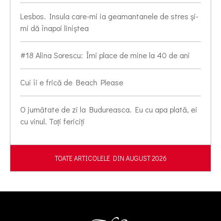
Lesbos. Insula care-mi ia geamantanele de stres și-
mi dă înapoi liniștea
#18 Alina Sorescu: Îmi place de mine la 40 de ani
Cui îi e frică de Beach Please
O jumătate de zi la Budureasca. Eu cu apa plată, ei
cu vinul. Toți fericiți
TOATE ARTICOLELE DIN AUGUST 2026