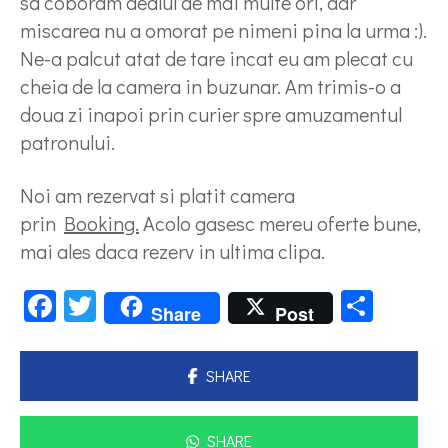
sa coboram dealul de mai multe ori, dar
miscarea nu a omorat pe nimeni pina la urma :).
Ne-a palcut atat de tare incat eu am plecat cu
cheia de la camera in buzunar. Am trimis-o a
doua zi inapoi prin curier spre amuzamentul
patronului.
Noi am rezervat si platit camera
prin
Booking.
Acolo gasesc mereu oferte bune,
mai ales daca rezerv in ultima clipa.
Facebook
Twitter
Parta
Share
Post
SHARE
SHARE