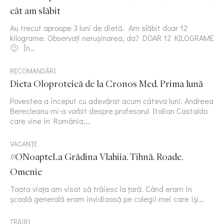
cât am slăbit
Au trecut aproape 3 luni de dietă. Am slăbit doar 12
kilograme. Observați nerușinarea, da? DOAR 12 KILOGRAME
🙂 În…
RECOMANDĂRI
Dieta Oloproteică de la Cronos Med. Prima lună
Povestea a început cu adevărat acum câteva luni. Andreea
Berecleanu mi-a vorbit despre profesorul Italian Castaldo
care vine în România,…
VACANȚE
#ONoapteLa Grădina Vlahiia. Tihnă. Roade.
Omenie
Toata viața am visat să trăiesc la țară. Când eram în
școală generală eram invidioasă pe colegii mei care își…
TRĂIRI