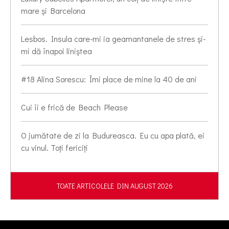
mare și Barcelona
Lesbos. Insula care-mi ia geamantanele de stres și-
mi dă înapoi liniștea
#18 Alina Sorescu: Îmi place de mine la 40 de ani
Cui îi e frică de Beach Please
O jumătate de zi la Budureasca. Eu cu apa plată, ei
cu vinul. Toți fericiți
TOATE ARTICOLELE DIN AUGUST 2026