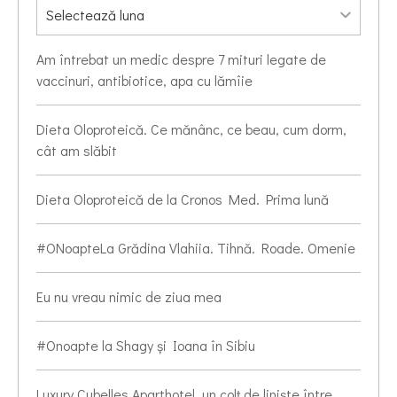
Am întrebat un medic despre 7 mituri legate de
vaccinuri, antibiotice, apa cu lămîie
Dieta Oloproteică. Ce mănânc, ce beau, cum dorm,
cât am slăbit
Dieta Oloproteică de la Cronos Med. Prima lună
#ONoapteLa Grădina Vlahiia. Tihnă. Roade. Omenie
Eu nu vreau nimic de ziua mea
#Onoapte la Shagy și Ioana în Sibiu
Luxury Cubelles Aparthotel, un colț de liniște între