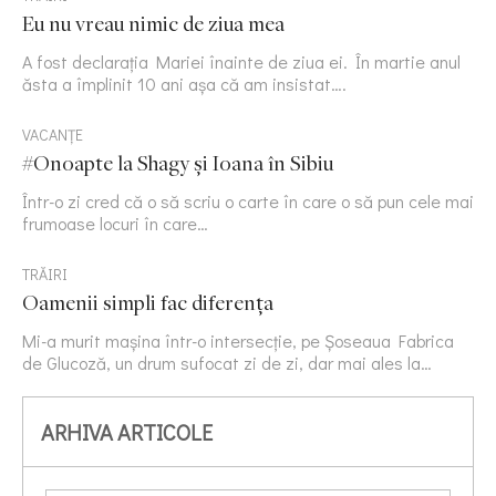
Eu nu vreau nimic de ziua mea
A fost declarația Mariei înainte de ziua ei. În martie anul
ăsta a împlinit 10 ani așa că am insistat….
VACANȚE
#Onoapte la Shagy și Ioana în Sibiu
Într-o zi cred că o să scriu o carte în care o să pun cele mai
frumoase locuri în care…
TRĂIRI
Oamenii simpli fac diferența
Mi-a murit mașina într-o intersecție, pe Șoseaua Fabrica
de Glucoză, un drum sufocat zi de zi, dar mai ales la…
ARHIVA ARTICOLE