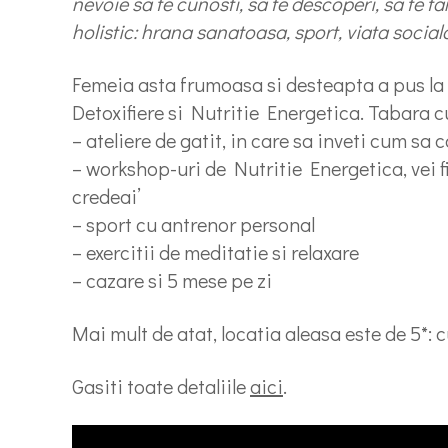
nevoie sa te cunosti, sa te descoperi, sa te 
holistic: hrana sanatoasa, sport, viata sociala
Femeia asta frumoasa si desteapta a pus la c
Detoxifiere si Nutritie Energetica. Tabara c
– ateliere de gatit, in care sa inveti cum sa
– workshop-uri de Nutritie Energetica, vei fi 
credeai’
– sport cu antrenor personal
– exercitii de meditatie si relaxare
– cazare si 5 mese pe zi
Mai mult de atat, locatia aleasa este de 5*: c
Gasiti toate detaliile
aici
.