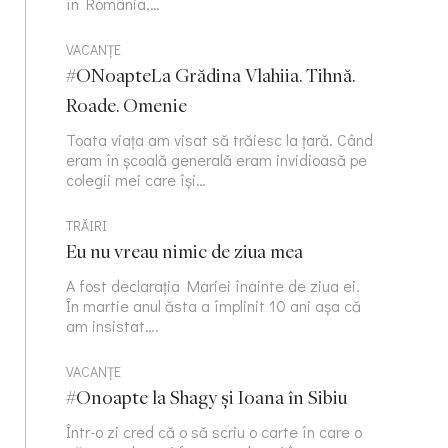
în România,…
VACANȚE
#ONoapteLa Grădina Vlahiia. Tihnă.
Roade. Omenie
Toata viața am visat să trăiesc la țară. Când
eram în școală generală eram invidioasă pe
colegii mei care își…
TRĂIRI
Eu nu vreau nimic de ziua mea
A fost declarația Mariei înainte de ziua ei.
În martie anul ăsta a împlinit 10 ani așa că
am insistat….
VACANȚE
#Onoapte la Shagy și Ioana în Sibiu
Într-o zi cred că o să scriu o carte în care o