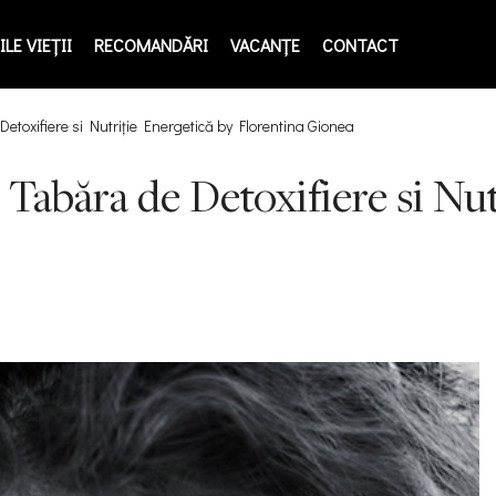
LE VIEŢII
RECOMANDĂRI
VACANȚE
CONTACT
toxifiere si Nutriţie Energetică by Florentina Gionea
Tabăra de Detoxifiere si Nut