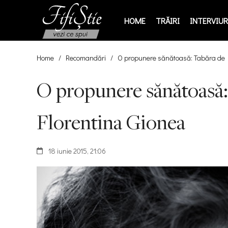
HOME
TRĂIRI
INTERVIURI
Home
/
Recomandări
/
O propunere sănătoasă: Tabăra de De
O propunere sănătoasă: 
Florentina Gionea
18 iunie 2015, 21:06