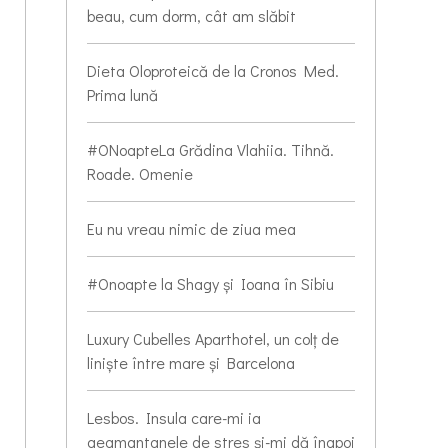
beau, cum dorm, cât am slăbit
Dieta Oloproteică de la Cronos Med.
Prima lună
#ONoapteLa Grădina Vlahiia. Tihnă.
Roade. Omenie
Eu nu vreau nimic de ziua mea
#Onoapte la Shagy și Ioana în Sibiu
Luxury Cubelles Aparthotel, un colț de
liniște între mare și Barcelona
Lesbos. Insula care-mi ia
geamantanele de stres și-mi dă înapoi