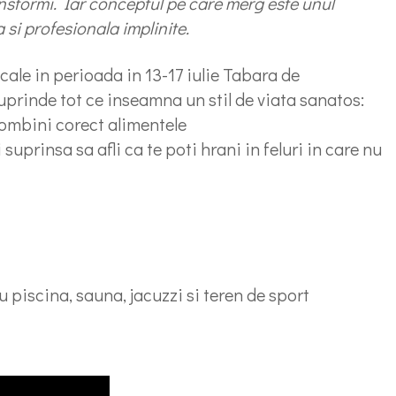
tansformi. Iar conceptul pe care merg este unul
 si profesionala implinite.
ale in perioada in 13-17 iulie Tabara de
uprinde tot ce inseamna un stil de viata sanatos:
 combini corect alimentele
suprinsa sa afli ca te poti hrani in feluri in care nu
u piscina, sauna, jacuzzi si teren de sport