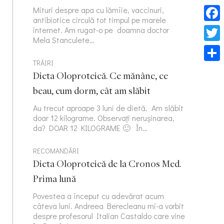
Mituri despre apa cu lămîie, vaccinuri,
antibiotice circulă tot timpul pe marele
Face
internet. Am rugat-o pe doamna doctor
Mela Stanculete…
Twitt
TRĂIRI
Part
Dieta Oloproteică. Ce mănânc, ce
beau, cum dorm, cât am slăbit
Au trecut aproape 3 luni de dietă. Am slăbit
doar 12 kilograme. Observați nerușinarea,
da? DOAR 12 KILOGRAME 🙂 În…
RECOMANDĂRI
Dieta Oloproteică de la Cronos Med.
Prima lună
Povestea a început cu adevărat acum
câteva luni. Andreea Berecleanu mi-a vorbit
despre profesorul Italian Castaldo care vine