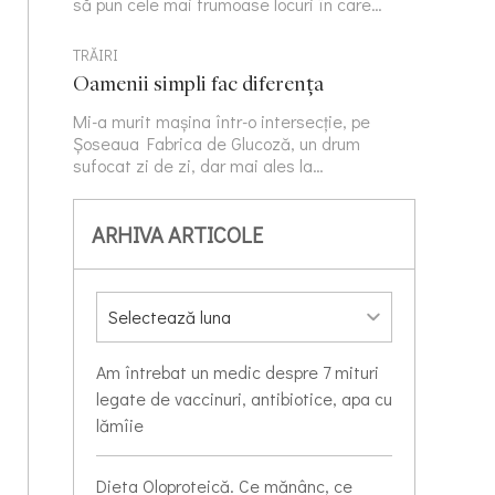
să pun cele mai frumoase locuri în care…
TRĂIRI
Oamenii simpli fac diferența
Mi-a murit mașina într-o intersecție, pe
Șoseaua Fabrica de Glucoză, un drum
sufocat zi de zi, dar mai ales la…
ARHIVA ARTICOLE
Am întrebat un medic despre 7 mituri
legate de vaccinuri, antibiotice, apa cu
lămîie
Dieta Oloproteică. Ce mănânc, ce