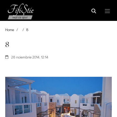
Home
/
/
8
8
28 noiembrie 2014, 12:14