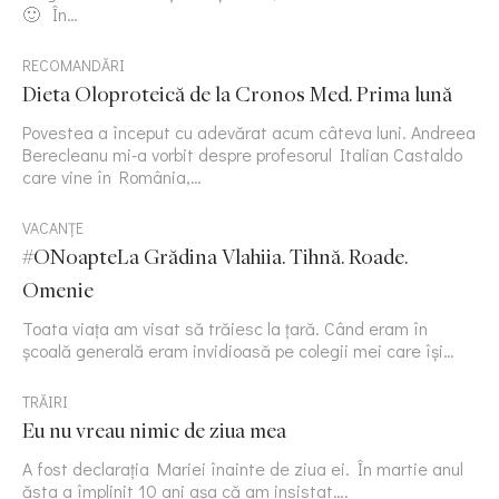
🙂 În…
RECOMANDĂRI
Dieta Oloproteică de la Cronos Med. Prima lună
Povestea a început cu adevărat acum câteva luni. Andreea
Berecleanu mi-a vorbit despre profesorul Italian Castaldo
care vine în România,…
VACANȚE
#ONoapteLa Grădina Vlahiia. Tihnă. Roade.
Omenie
Toata viața am visat să trăiesc la țară. Când eram în
școală generală eram invidioasă pe colegii mei care își…
TRĂIRI
Eu nu vreau nimic de ziua mea
A fost declarația Mariei înainte de ziua ei. În martie anul
ăsta a împlinit 10 ani așa că am insistat….