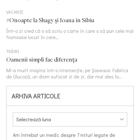
VACANȚE
#Onoapte la Shagy și Ioana în Sibiu
Într-o zi cred că o să scriu o carte în care o să pun cele mai
frumoase locuri în care…
TRĂIRI
Oamenii simpli fac diferența
Mi-a murit mașina într-o intersecție, pe Șoseaua Fabrica
de Glucoză, un drum sufocat zi de zi, dar mai ales la…
ARHIVA ARTICOLE
Am întrebat un medic despre 7 mituri legate de