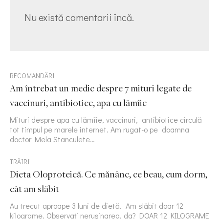
Nu există comentarii încă.
RECOMANDĂRI
Am întrebat un medic despre 7 mituri legate de
vaccinuri, antibiotice, apa cu lămîie
Mituri despre apa cu lămîie, vaccinuri, antibiotice circulă
tot timpul pe marele internet. Am rugat-o pe doamna
doctor Mela Stanculete…
TRĂIRI
Dieta Oloproteică. Ce mănânc, ce beau, cum dorm,
cât am slăbit
Au trecut aproape 3 luni de dietă. Am slăbit doar 12
kilograme. Observați nerușinarea, da? DOAR 12 KILOGRAME