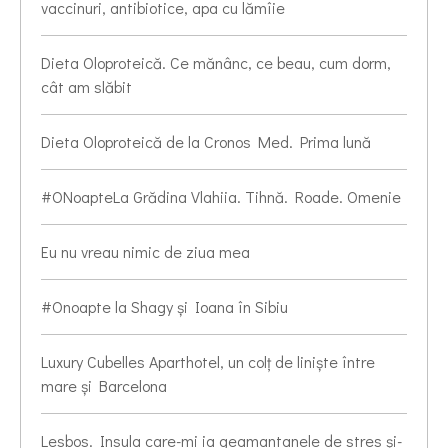
vaccinuri, antibiotice, apa cu lămîie
Dieta Oloproteică. Ce mănânc, ce beau, cum dorm,
cât am slăbit
Dieta Oloproteică de la Cronos Med. Prima lună
#ONoapteLa Grădina Vlahiia. Tihnă. Roade. Omenie
Eu nu vreau nimic de ziua mea
#Onoapte la Shagy și Ioana în Sibiu
Luxury Cubelles Aparthotel, un colț de liniște între
mare și Barcelona
Lesbos. Insula care-mi ia geamantanele de stres și-