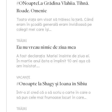
#ONoapteLa Grădina Vlahiia. Tihnă.
Roade. Omenie
Toata viața am visat să trăiesc la țară. Când
eram în școală generală eram invidioasă pe
colegii mei care își…
TRĂIRI
Eu nu vreau nimic de ziua mea
A fost declarația Mariei înainte de ziua ei.
În martie anul ăsta a împlinit 10 ani așa că
am insistat….
VACANȚE
#Onoapte la Shagy și Ioana în Sibiu
Într-o zi cred că o să scriu o carte în care o
să pun cele mai frumoase locuri în care…
TRĂIRI