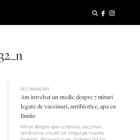
32_n
RECOMANDĂRI
Am întrebat un medic despre 7 mituri
legate de vaccinuri, antibiotice, apa cu
lămîie
Mituri despre apa cu lămîie, vaccinuri,
antibiotice circulă tot timpul pe marele
internet. Am rugat-o pe doamna doctor