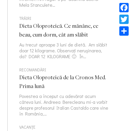
Mela Stanculete…
Face
TRĂIRI
Dieta Oloproteică. Ce mănânc, ce
Twitt
beau, cum dorm, cât am slăbit
Part
Au trecut aproape 3 luni de dietă. Am slăbit
doar 12 kilograme. Observați nerușinarea,
da? DOAR 12 KILOGRAME 🙂 În…
RECOMANDĂRI
Dieta Oloproteică de la Cronos Med.
Prima lună
Povestea a început cu adevărat acum
câteva luni. Andreea Berecleanu mi-a vorbit
despre profesorul Italian Castaldo care vine
în România,…
VACANȚE