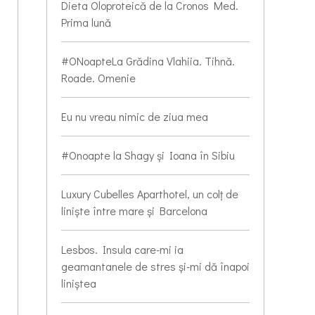
Dieta Oloproteică de la Cronos Med.
Prima lună
#ONoapteLa Grădina Vlahiia. Tihnă.
Roade. Omenie
Eu nu vreau nimic de ziua mea
#Onoapte la Shagy și Ioana în Sibiu
Luxury Cubelles Aparthotel, un colț de
liniște între mare și Barcelona
Lesbos. Insula care-mi ia
geamantanele de stres și-mi dă înapoi
liniștea