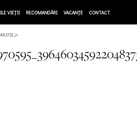
LE VIEŢII
RECOMANDĂRI
VACANȚE
CONTACT
483732_n
970595_39646034592204837