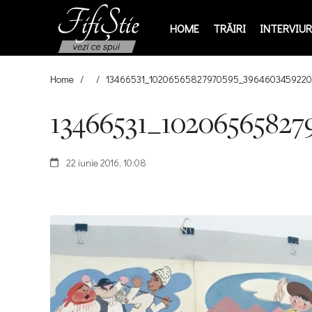
HOME
TRĂIRI
INTERVIURI
Home
/
/
13466531_10206565827970595_3964603459220
13466531_10206565827
22 iunie 2016, 10:08