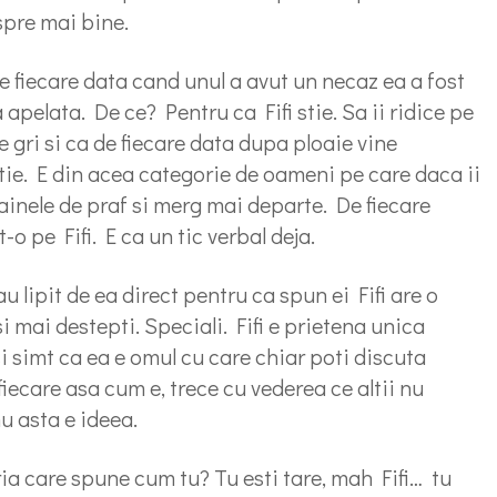
spre mai bine.
de fiecare data cand unul a avut un necaz ea a fost
apelata. De ce? Pentru ca Fifi stie. Sa ii ridice pe
de gri si ca de fiecare data dupa ploaie vine
fi stie. E din acea categorie de oameni pe care daca ii
hainele de praf si merg mai departe. De fiecare
-o pe Fifi. E ca un tic verbal deja.
 lipit de ea direct pentru ca spun ei Fifi are o
i mai destepti. Speciali. Fifi e prietena unica
i simt ca ea e omul cu care chiar poti discuta
 fiecare asa cum e, trece cu vederea ce altii nu
u asta e ideea.
ia care spune cum tu? Tu esti tare, mah Fifi… tu