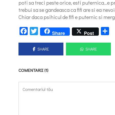
poti sa treci peste orice, esti puternica…e p
trebui sa se gandeasca ca fifi are si ea nevo
Chiar daca psihicul de fifi e puternic si me
Facebook
Twitter
P
Share
Post
SHARE
SHARE
COMENTARII (1)