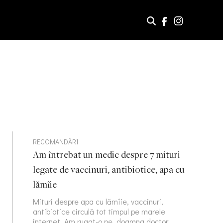
RECOMANDĂRI
Am întrebat un medic despre 7 mituri
legate de vaccinuri, antibiotice, apa cu
lămîie
Mituri despre apa cu lămîie, vaccinuri,
antibiotice circulă tot timpul pe marele
internet. Am rugat-o pe doamna doctor