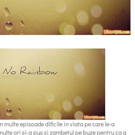
rin multe episoade dificile in viata pe care le-a
multe ori si-a pus si zambetul pe buze pentru ca a