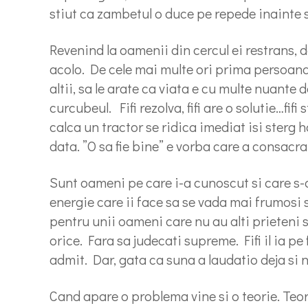
stiut ca zambetul o duce pe repede inainte 
Revenind la oamenii din cercul ei restrans, 
acolo. De cele mai multe ori prima persoana 
altii, sa le arate ca viata e cu multe nuante 
curcubeul. Fifi rezolva, fifi are o solutie…fi
calca un tractor se ridica imediat isi sterg 
data. ”O sa fie bine” e vorba care a consacrat
Sunt oameni pe care i-a cunoscut si care s-au
energie care ii face sa se vada mai frumosi s
pentru unii oameni care nu au alti prieteni s
orice. Fara sa judecati supreme. Fifi il ia pe
admit. Dar, gata ca suna a laudatio deja si n
Cand apare o problema vine si o teorie. Teor