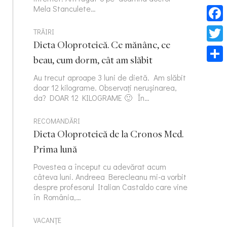
Mela Stanculete…
Face
TRĂIRI
Dieta Oloproteică. Ce mănânc, ce
Twitt
beau, cum dorm, cât am slăbit
Part
Au trecut aproape 3 luni de dietă. Am slăbit
doar 12 kilograme. Observați nerușinarea,
da? DOAR 12 KILOGRAME 🙂 În…
RECOMANDĂRI
Dieta Oloproteică de la Cronos Med.
Prima lună
Povestea a început cu adevărat acum
câteva luni. Andreea Berecleanu mi-a vorbit
despre profesorul Italian Castaldo care vine
în România,…
VACANȚE