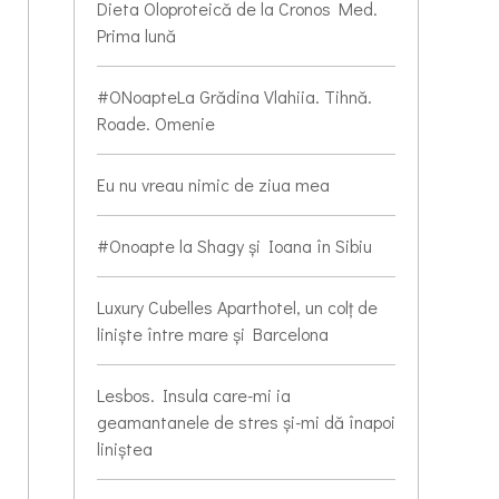
Dieta Oloproteică de la Cronos Med.
Prima lună
#ONoapteLa Grădina Vlahiia. Tihnă.
Roade. Omenie
Eu nu vreau nimic de ziua mea
#Onoapte la Shagy și Ioana în Sibiu
Luxury Cubelles Aparthotel, un colț de
liniște între mare și Barcelona
Lesbos. Insula care-mi ia
geamantanele de stres și-mi dă înapoi
liniștea