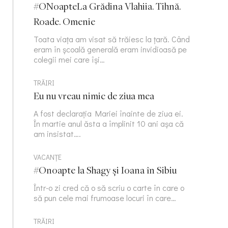
#ONoapteLa Grădina Vlahiia. Tihnă.
Roade. Omenie
Toata viața am visat să trăiesc la țară. Când
eram în școală generală eram invidioasă pe
colegii mei care își…
TRĂIRI
Eu nu vreau nimic de ziua mea
A fost declarația Mariei înainte de ziua ei.
În martie anul ăsta a împlinit 10 ani așa că
am insistat….
VACANȚE
#Onoapte la Shagy și Ioana în Sibiu
Într-o zi cred că o să scriu o carte în care o
să pun cele mai frumoase locuri în care…
TRĂIRI