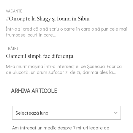
VACANȚE
#Onoapte la Shagy și Ioana în Sibiu
Într-o zi cred că o să scriu o carte în care o să pun cele mai
frumoase locuri în care…
TRĂIRI
Oamenii simpli fac diferența
Mi-a murit mașina într-o intersecție, pe Șoseaua Fabrica
de Glucoză, un drum sufocat zi de zi, dar mai ales la…
ARHIVA ARTICOLE
Am întrebat un medic despre 7 mituri legate de