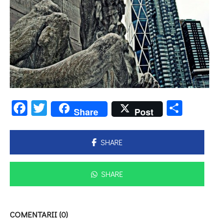
Facebook
Twitter
Parta
Share
Post
SHARE
SHARE
COMENTARII (0)