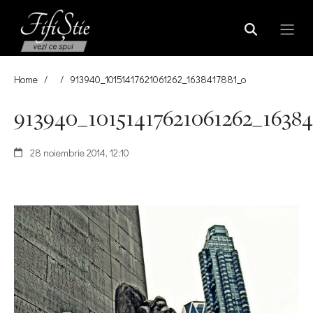
Home
/
/
913940_10151417621061262_1638417881_o
913940_10151417621061262_16384
28 noiembrie 2014, 12:10