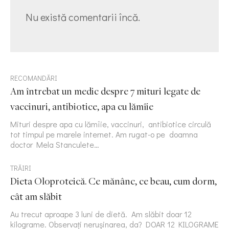
Nu există comentarii încă.
RECOMANDĂRI
Am întrebat un medic despre 7 mituri legate de
vaccinuri, antibiotice, apa cu lămîie
Mituri despre apa cu lămîie, vaccinuri, antibiotice circulă
tot timpul pe marele internet. Am rugat-o pe doamna
doctor Mela Stanculete…
TRĂIRI
Dieta Oloproteică. Ce mănânc, ce beau, cum dorm,
cât am slăbit
Au trecut aproape 3 luni de dietă. Am slăbit doar 12
kilograme. Observați nerușinarea, da? DOAR 12 KILOGRAME