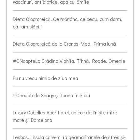
vaccinuri, antibiotice, apa cu lămîie
Dieta Oloproteică. Ce mănânc, ce beau, cum dorm,
cât am slăbit
Dieta Oloproteică de la Cronos Med. Prima lună
#ONoapteLa Grădina Vlahiia. Tihnă. Roade. Omenie
Eu nu vreau nimic de ziua mea
#Onoapte la Shagy și Ioana în Sibiu
Luxury Cubelles Aparthotel, un colț de liniște între
mare și Barcelona
Lesbos. Insula care-mi ia geamantanele de stres și-