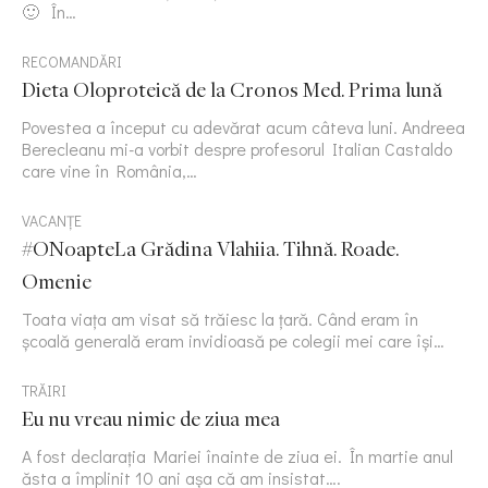
🙂 În…
RECOMANDĂRI
Dieta Oloproteică de la Cronos Med. Prima lună
Povestea a început cu adevărat acum câteva luni. Andreea
Berecleanu mi-a vorbit despre profesorul Italian Castaldo
care vine în România,…
VACANȚE
#ONoapteLa Grădina Vlahiia. Tihnă. Roade.
Omenie
Toata viața am visat să trăiesc la țară. Când eram în
școală generală eram invidioasă pe colegii mei care își…
TRĂIRI
Eu nu vreau nimic de ziua mea
A fost declarația Mariei înainte de ziua ei. În martie anul
ăsta a împlinit 10 ani așa că am insistat….