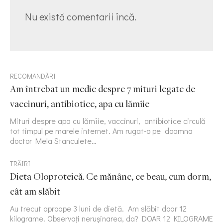
Nu există comentarii încă.
RECOMANDĂRI
Am întrebat un medic despre 7 mituri legate de
vaccinuri, antibiotice, apa cu lămîie
Mituri despre apa cu lămîie, vaccinuri, antibiotice circulă
tot timpul pe marele internet. Am rugat-o pe doamna
doctor Mela Stanculete…
TRĂIRI
Dieta Oloproteică. Ce mănânc, ce beau, cum dorm,
cât am slăbit
Au trecut aproape 3 luni de dietă. Am slăbit doar 12
kilograme. Observați nerușinarea, da? DOAR 12 KILOGRAME