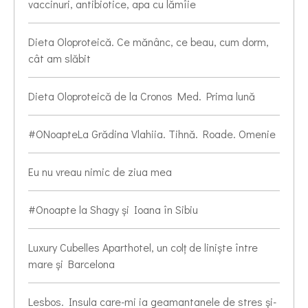
vaccinuri, antibiotice, apa cu lămîie
Dieta Oloproteică. Ce mănânc, ce beau, cum dorm,
cât am slăbit
Dieta Oloproteică de la Cronos Med. Prima lună
#ONoapteLa Grădina Vlahiia. Tihnă. Roade. Omenie
Eu nu vreau nimic de ziua mea
#Onoapte la Shagy și Ioana în Sibiu
Luxury Cubelles Aparthotel, un colț de liniște între
mare și Barcelona
Lesbos. Insula care-mi ia geamantanele de stres și-