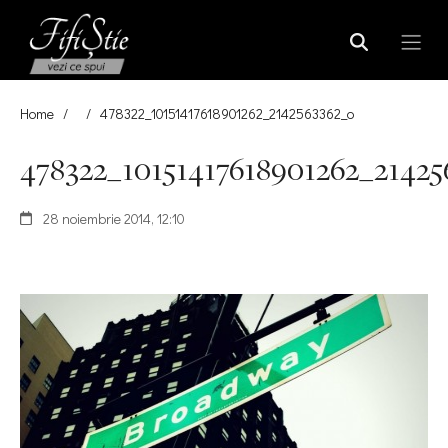
Home
/
/
478322_10151417618901262_2142563362_o
478322_10151417618901262_21425
28 noiembrie 2014, 12:10