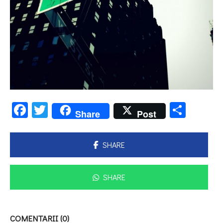
Facebook
Twitter
Parta
Share
Post
SHARE
SHARE
COMENTARII (0)