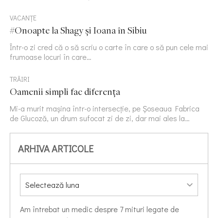
VACANȚE
#Onoapte la Shagy și Ioana în Sibiu
Într-o zi cred că o să scriu o carte în care o să pun cele mai
frumoase locuri în care…
TRĂIRI
Oamenii simpli fac diferența
Mi-a murit mașina într-o intersecție, pe Șoseaua Fabrica
de Glucoză, un drum sufocat zi de zi, dar mai ales la…
ARHIVA ARTICOLE
Am întrebat un medic despre 7 mituri legate de