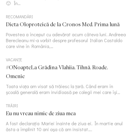
🙂 În…
RECOMANDĂRI
Dieta Oloproteică de la Cronos Med. Prima lună
Povestea a început cu adevărat acum câteva luni. Andreea
Berecleanu mi-a vorbit despre profesorul Italian Castaldo
care vine în România,…
VACANȚE
#ONoapteLa Grădina Vlahiia. Tihnă. Roade.
Omenie
Toata viața am visat să trăiesc la țară. Când eram în
școală generală eram invidioasă pe colegii mei care își…
TRĂIRI
Eu nu vreau nimic de ziua mea
A fost declarația Mariei înainte de ziua ei. În martie anul
ăsta a împlinit 10 ani așa că am insistat….