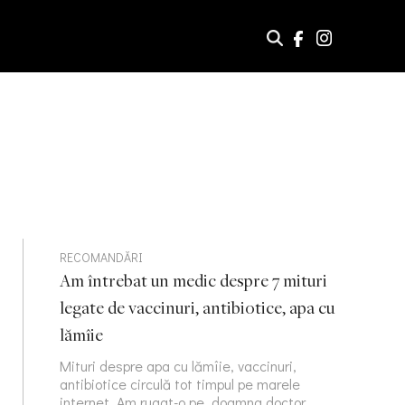
RECOMANDĂRI
Am întrebat un medic despre 7 mituri
legate de vaccinuri, antibiotice, apa cu
lămîie
Mituri despre apa cu lămîie, vaccinuri,
antibiotice circulă tot timpul pe marele
internet. Am rugat-o pe doamna doctor