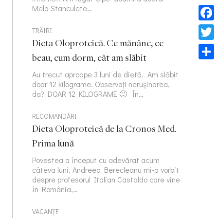
Mela Stanculete…
Face
TRĂIRI
Dieta Oloproteică. Ce mănânc, ce
Twitt
beau, cum dorm, cât am slăbit
Part
Au trecut aproape 3 luni de dietă. Am slăbit
doar 12 kilograme. Observați nerușinarea,
da? DOAR 12 KILOGRAME 🙂 În…
RECOMANDĂRI
Dieta Oloproteică de la Cronos Med.
Prima lună
Povestea a început cu adevărat acum
câteva luni. Andreea Berecleanu mi-a vorbit
despre profesorul Italian Castaldo care vine
în România,…
VACANȚE