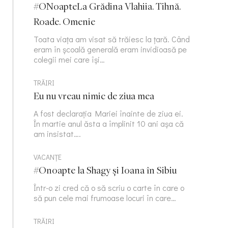
#ONoapteLa Grădina Vlahiia. Tihnă.
Roade. Omenie
Toata viața am visat să trăiesc la țară. Când
eram în școală generală eram invidioasă pe
colegii mei care își…
TRĂIRI
Eu nu vreau nimic de ziua mea
A fost declarația Mariei înainte de ziua ei.
În martie anul ăsta a împlinit 10 ani așa că
am insistat….
VACANȚE
#Onoapte la Shagy și Ioana în Sibiu
Într-o zi cred că o să scriu o carte în care o
să pun cele mai frumoase locuri în care…
TRĂIRI