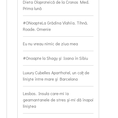
Dieta Oloproteică de la Cronos Med.
Prima lună
#ONoapteLa Grădina Vlahiia. Tihnă.
Roade. Omenie
Eu nu vreau nimic de ziua mea
#Onoapte la Shagy și Ioana în Sibiu
Luxury Cubelles Aparthotel, un colț de
liniște între mare și Barcelona
Lesbos. Insula care-mi ia
geamantanele de stres și-mi dă înapoi
liniștea