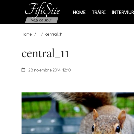
HOME
TRĂIRI
INTERVIURI
Home
/
/
central_11
central_11
28 noiembrie 2014, 12:10