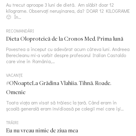
Au trecut aproape 3 luni de dietă. Am slăbit doar 12
kilograme. Observați nerușinarea, da? DOAR 12 KILOGRAME
🙂 În…
RECOMANDĂRI
Dieta Oloproteică de la Cronos Med. Prima lună
Povestea a început cu adevărat acum câteva luni. Andreea
Berecleanu mi-a vorbit despre profesorul Italian Castaldo
care vine în România,…
VACANȚE
#ONoapteLa Grădina Vlahiia. Tihnă. Roade.
Omenie
Toata viața am visat să trăiesc la țară. Când eram în
școală generală eram invidioasă pe colegii mei care își…
TRĂIRI
Eu nu vreau nimic de ziua mea