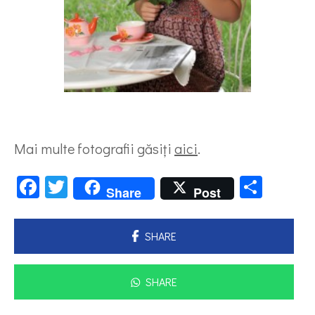
Mai multe fotografii găsiţi
aici
.
Facebook
Twitter
Parta
Share
Post
SHARE
SHARE