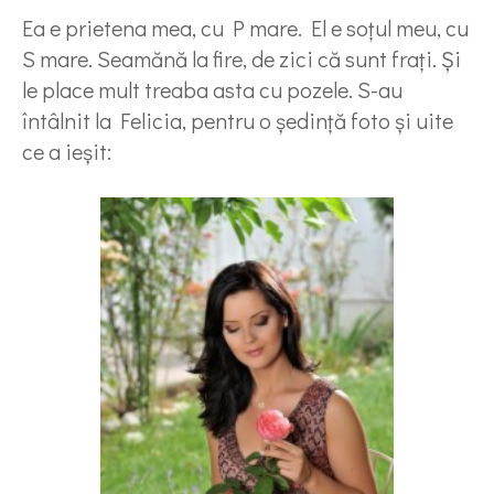
Ea e prietena mea, cu P mare. El e soţul meu, cu
S mare. Seamănă la fire, de zici că sunt fraţi. Şi
le place mult treaba asta cu pozele. S-au
întâlnit la Felicia, pentru o şedinţă foto şi uite
ce a ieşit: