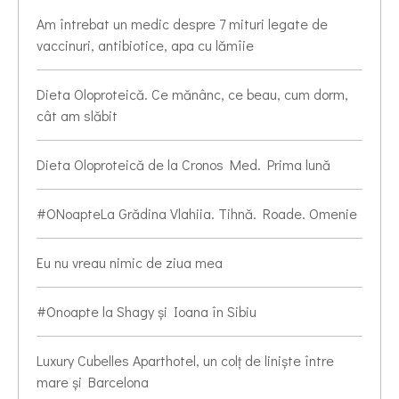
Am întrebat un medic despre 7 mituri legate de
vaccinuri, antibiotice, apa cu lămîie
Dieta Oloproteică. Ce mănânc, ce beau, cum dorm,
cât am slăbit
Dieta Oloproteică de la Cronos Med. Prima lună
#ONoapteLa Grădina Vlahiia. Tihnă. Roade. Omenie
Eu nu vreau nimic de ziua mea
#Onoapte la Shagy și Ioana în Sibiu
Luxury Cubelles Aparthotel, un colț de liniște între
mare și Barcelona