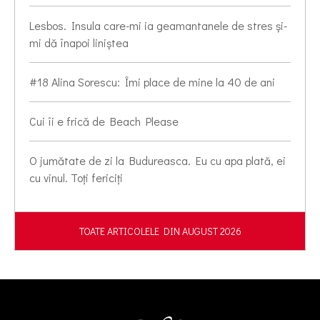
Lesbos. Insula care-mi ia geamantanele de stres și-
mi dă înapoi liniștea
#18 Alina Sorescu: Îmi place de mine la 40 de ani
Cui îi e frică de Beach Please
O jumătate de zi la Budureasca. Eu cu apa plată, ei
cu vinul. Toți fericiți
TOATE ARTICOLELE DIN AUGUST 2026