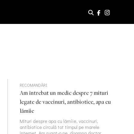
RECOMANDĂRI
Am întrebat un medic despre 7 mituri
legate de vaccinuri, antibiotice, apa cu
lămîie
Mituri despre apa cu lămîie, vaccinuri,
antibiotice circulă tot timpul pe marele
internet. Am rugat-o pe doamna doctor