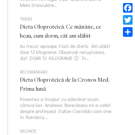
Mela Stanculete…
Face
TRĂIRI
Dieta Oloproteică. Ce mănânc, ce
Twitt
beau, cum dorm, cât am slăbit
Part
Au trecut aproape 3 luni de dietă. Am slăbit
doar 12 kilograme. Observați nerușinarea,
da? DOAR 12 KILOGRAME 🙂 În…
RECOMANDĂRI
Dieta Oloproteică de la Cronos Med.
Prima lună
Povestea a început cu adevărat acum
câteva luni. Andreea Berecleanu mi-a vorbit
despre profesorul Italian Castaldo care vine
în România,…
VACANȚE