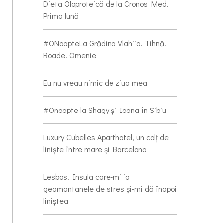
Dieta Oloproteică de la Cronos Med.
Prima lună
#ONoapteLa Grădina Vlahiia. Tihnă.
Roade. Omenie
Eu nu vreau nimic de ziua mea
#Onoapte la Shagy și Ioana în Sibiu
Luxury Cubelles Aparthotel, un colț de
liniște între mare și Barcelona
Lesbos. Insula care-mi ia
geamantanele de stres și-mi dă înapoi
liniștea