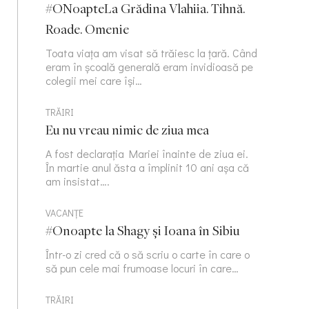
#ONoapteLa Grădina Vlahiia. Tihnă.
Roade. Omenie
Toata viața am visat să trăiesc la țară. Când
eram în școală generală eram invidioasă pe
colegii mei care își…
TRĂIRI
Eu nu vreau nimic de ziua mea
A fost declarația Mariei înainte de ziua ei.
În martie anul ăsta a împlinit 10 ani așa că
am insistat….
VACANȚE
#Onoapte la Shagy și Ioana în Sibiu
Într-o zi cred că o să scriu o carte în care o
să pun cele mai frumoase locuri în care…
TRĂIRI