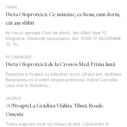
TRĂIRI
Dieta Oloproteică. Ce mănânc, ce beau, cum dorm,
cât am slăbit
Au trecut aproape 3 luni de dietă. Am slăbit doar 12
kilograme. Observați nerușinarea, da? DOAR 12 KILOGRAME
🙂 În…
RECOMANDĂRI
Dieta Oloproteică de la Cronos Med. Prima lună
Povestea a început cu adevărat acum câteva luni. Andreea
Berecleanu mi-a vorbit despre profesorul Italian Castaldo
care vine în România,…
VACANȚE
#ONoapteLa Grădina Vlahiia. Tihnă. Roade.
Omenie
Toata viața am visat să trăiesc la țară. Când eram în