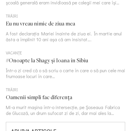
școală generală eram invidioasă pe colegii mei care își…
TRĂIRI
Eu nu vreau nimic de ziua mea
A fost declarația Mariei înainte de ziua ei. În martie anul
ăsta a împlinit 10 ani așa că am insistat….
VACANȚE
#Onoapte la Shagy și Ioana în Sibiu
Într-o zi cred că o să scriu o carte în care o să pun cele mai
frumoase locuri în care…
TRĂIRI
Oamenii simpli fac diferența
Mi-a murit mașina într-o intersecție, pe Șoseaua Fabrica
de Glucoză, un drum sufocat zi de zi, dar mai ales la…