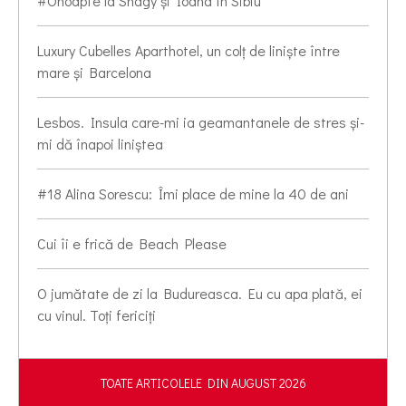
#Onoapte la Shagy și Ioana în Sibiu
Luxury Cubelles Aparthotel, un colț de liniște între
mare și Barcelona
Lesbos. Insula care-mi ia geamantanele de stres și-
mi dă înapoi liniștea
#18 Alina Sorescu: Îmi place de mine la 40 de ani
Cui îi e frică de Beach Please
O jumătate de zi la Budureasca. Eu cu apa plată, ei
cu vinul. Toți fericiți
TOATE ARTICOLELE DIN AUGUST 2026