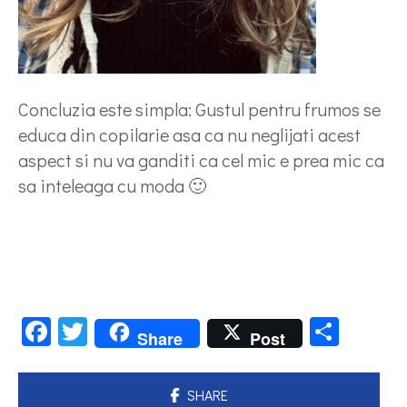
Concluzia este simpla: Gustul pentru frumos se
educa din copilarie asa ca nu neglijati acest
aspect si nu va ganditi ca cel mic e prea mic ca
sa inteleaga cu moda 🙂
Facebook
Twitter
Parta
Share
Post
SHARE