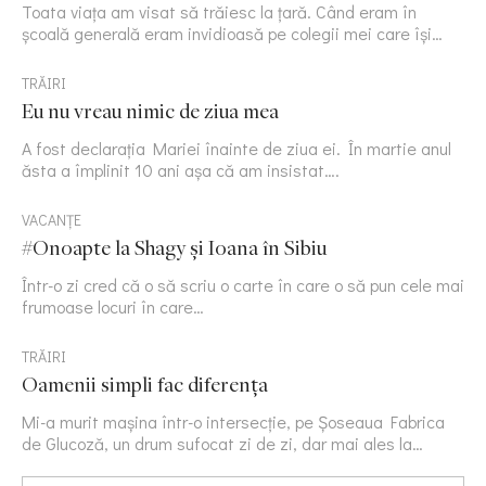
Toata viața am visat să trăiesc la țară. Când eram în
școală generală eram invidioasă pe colegii mei care își…
TRĂIRI
Eu nu vreau nimic de ziua mea
A fost declarația Mariei înainte de ziua ei. În martie anul
ăsta a împlinit 10 ani așa că am insistat….
VACANȚE
#Onoapte la Shagy și Ioana în Sibiu
Într-o zi cred că o să scriu o carte în care o să pun cele mai
frumoase locuri în care…
TRĂIRI
Oamenii simpli fac diferența
Mi-a murit mașina într-o intersecție, pe Șoseaua Fabrica
de Glucoză, un drum sufocat zi de zi, dar mai ales la…