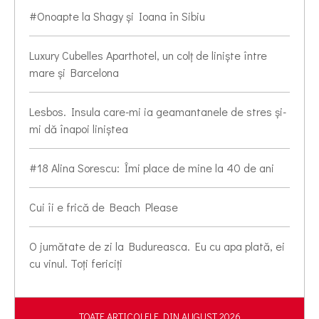
#Onoapte la Shagy și Ioana în Sibiu
Luxury Cubelles Aparthotel, un colț de liniște între
mare și Barcelona
Lesbos. Insula care-mi ia geamantanele de stres și-
mi dă înapoi liniștea
#18 Alina Sorescu: Îmi place de mine la 40 de ani
Cui îi e frică de Beach Please
O jumătate de zi la Budureasca. Eu cu apa plată, ei
cu vinul. Toți fericiți
TOATE ARTICOLELE DIN AUGUST 2026