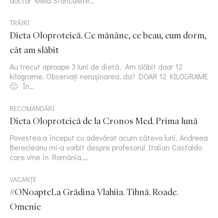
doctor Mela Stanculete…
TRĂIRI
Dieta Oloproteică. Ce mănânc, ce beau, cum dorm,
cât am slăbit
Au trecut aproape 3 luni de dietă. Am slăbit doar 12
kilograme. Observați nerușinarea, da? DOAR 12 KILOGRAME
🙂 În…
RECOMANDĂRI
Dieta Oloproteică de la Cronos Med. Prima lună
Povestea a început cu adevărat acum câteva luni. Andreea
Berecleanu mi-a vorbit despre profesorul Italian Castaldo
care vine în România,…
VACANȚE
#ONoapteLa Grădina Vlahiia. Tihnă. Roade.
Omenie