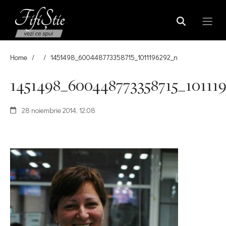
Home
/
/
1451498_600448773358715_1011196292_n
1451498_600448773358715_10111
28 noiembrie 2014, 12:08