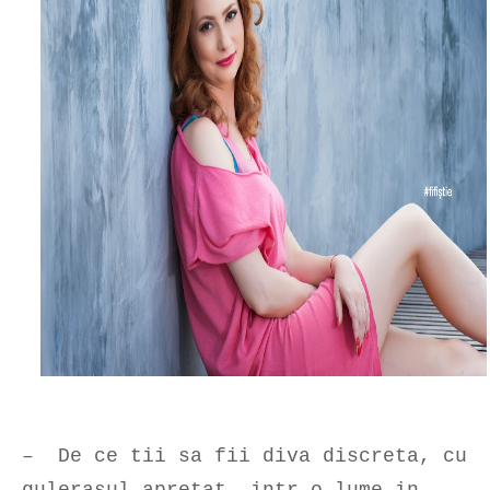
– De ce tii sa fii diva discreta, cu
gulerasul apretat, intr-o lume in