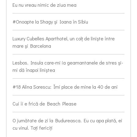
Eu nu vreau nimic de ziua mea
#Onoapte la Shagy și Ioana în Sibiu
Luxury Cubelles Aparthotel, un colț de liniște între
mare și Barcelona
Lesbos. Insula care-mi ia geamantanele de stres și-
mi dă înapoi liniștea
#18 Alina Sorescu: Îmi place de mine la 40 de ani
Cui îi e frică de Beach Please
O jumătate de zi la Budureasca. Eu cu apa plată, ei
cu vinul. Toți fericiți