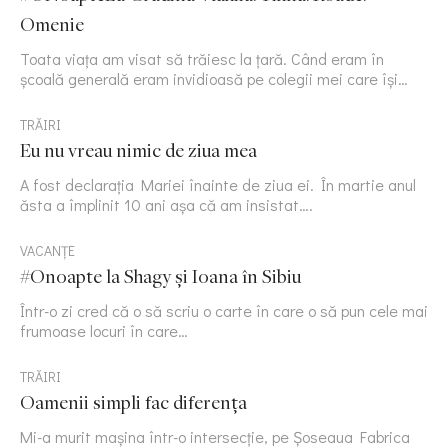
Omenie
Toata viața am visat să trăiesc la țară. Când eram în
școală generală eram invidioasă pe colegii mei care își…
TRĂIRI
Eu nu vreau nimic de ziua mea
A fost declarația Mariei înainte de ziua ei. În martie anul
ăsta a împlinit 10 ani așa că am insistat….
VACANȚE
#Onoapte la Shagy și Ioana în Sibiu
Într-o zi cred că o să scriu o carte în care o să pun cele mai
frumoase locuri în care…
TRĂIRI
Oamenii simpli fac diferența
Mi-a murit mașina într-o intersecție, pe Șoseaua Fabrica