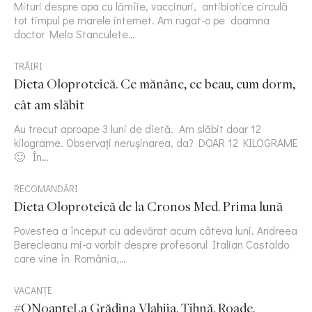
Mituri despre apa cu lămîie, vaccinuri, antibiotice circulă
tot timpul pe marele internet. Am rugat-o pe doamna
doctor Mela Stanculete…
TRĂIRI
Dieta Oloproteică. Ce mănânc, ce beau, cum dorm,
cât am slăbit
Au trecut aproape 3 luni de dietă. Am slăbit doar 12
kilograme. Observați nerușinarea, da? DOAR 12 KILOGRAME
🙂 În…
RECOMANDĂRI
Dieta Oloproteică de la Cronos Med. Prima lună
Povestea a început cu adevărat acum câteva luni. Andreea
Berecleanu mi-a vorbit despre profesorul Italian Castaldo
care vine în România,…
VACANȚE
#ONoapteLa Grădina Vlahiia. Tihnă. Roade.