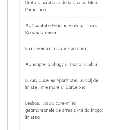
Dieta Oloproteică de la Cronos Med.
Prima lună
#ONoapteLa Grădina Vlahiia. Tihnă.
Roade. Omenie
Eu nu vreau nimic de ziua mea
#Onoapte la Shagy și Ioana în Sibiu
Luxury Cubelles Aparthotel, un colț de
liniște între mare și Barcelona
Lesbos. Insula care-mi ia
geamantanele de stres și-mi dă înapoi
liniștea