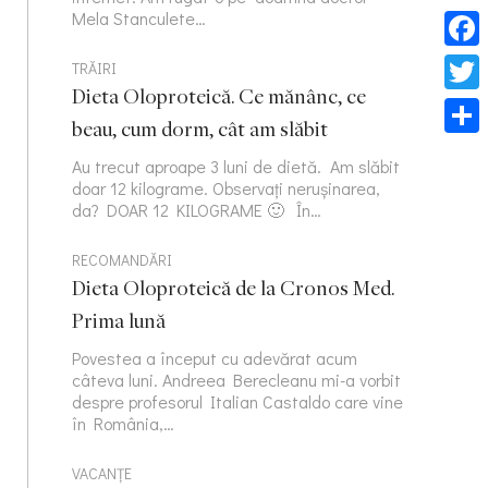
Mela Stanculete…
Face
TRĂIRI
Dieta Oloproteică. Ce mănânc, ce
Twitt
beau, cum dorm, cât am slăbit
Part
Au trecut aproape 3 luni de dietă. Am slăbit
doar 12 kilograme. Observați nerușinarea,
da? DOAR 12 KILOGRAME 🙂 În…
RECOMANDĂRI
Dieta Oloproteică de la Cronos Med.
Prima lună
Povestea a început cu adevărat acum
câteva luni. Andreea Berecleanu mi-a vorbit
despre profesorul Italian Castaldo care vine
în România,…
VACANȚE