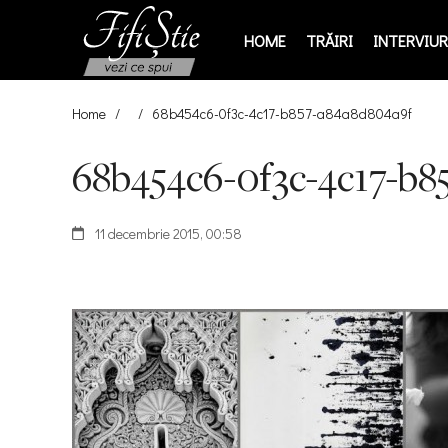
HOME
TRĂIRI
INTERVIURI
Home
/
/
68b454c6-0f3c-4c17-b857-a84a8d804a9f
68b454c6-0f3c-4c17-b8
11 decembrie 2015, 00:58