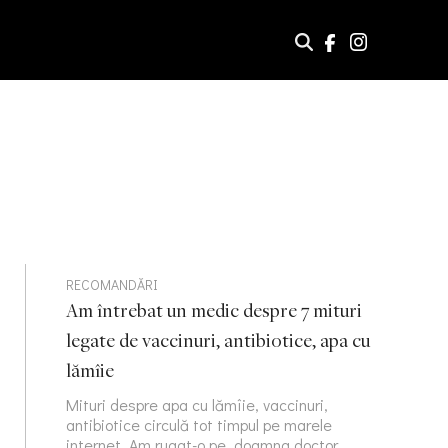
RECOMANDĂRI
Am întrebat un medic despre 7 mituri
legate de vaccinuri, antibiotice, apa cu
lămîie
Mituri despre apa cu lămîie, vaccinuri,
antibiotice circulă tot timpul pe marele
internet. Am rugat-o pe doamna doctor