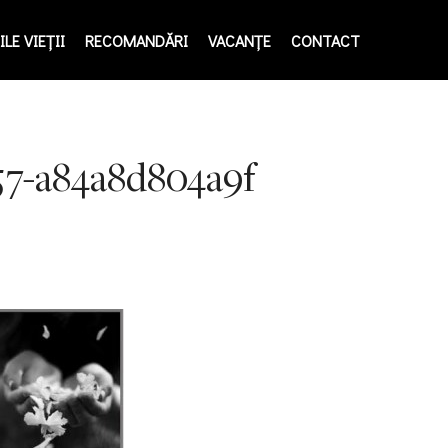
LE VIEŢII
RECOMANDĂRI
VACANȚE
CONTACT
57-a84a8d804a9f