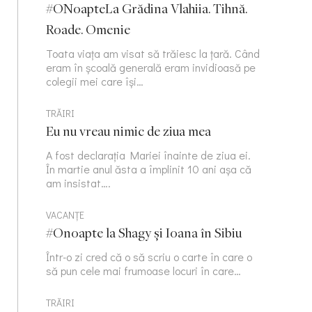
#ONoapteLa Grădina Vlahiia. Tihnă.
Roade. Omenie
Toata viața am visat să trăiesc la țară. Când
eram în școală generală eram invidioasă pe
colegii mei care își…
TRĂIRI
Eu nu vreau nimic de ziua mea
A fost declarația Mariei înainte de ziua ei.
În martie anul ăsta a împlinit 10 ani așa că
am insistat….
VACANȚE
#Onoapte la Shagy și Ioana în Sibiu
Într-o zi cred că o să scriu o carte în care o
să pun cele mai frumoase locuri în care…
TRĂIRI