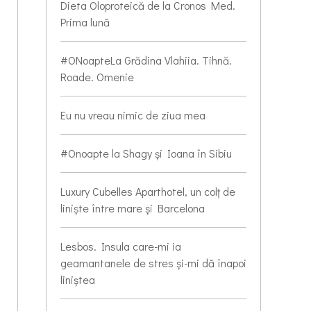
Dieta Oloproteică de la Cronos Med.
Prima lună
#ONoapteLa Grădina Vlahiia. Tihnă.
Roade. Omenie
Eu nu vreau nimic de ziua mea
#Onoapte la Shagy și Ioana în Sibiu
Luxury Cubelles Aparthotel, un colț de
liniște între mare și Barcelona
Lesbos. Insula care-mi ia
geamantanele de stres și-mi dă înapoi
liniștea