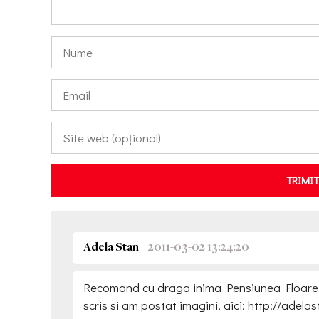
TRIMI
Adela Stan
2011-03-02 13:24:20
Recomand cu draga inima Pensiunea Floare d
scris si am postat imagini, aici: http://adel