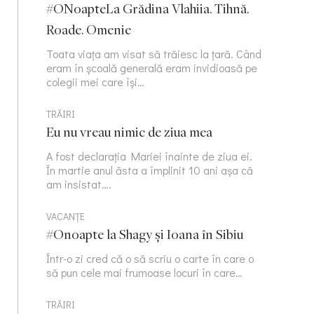
#ONoapteLa Grădina Vlahiia. Tihnă.
Roade. Omenie
Toata viața am visat să trăiesc la țară. Când
eram în școală generală eram invidioasă pe
colegii mei care își…
TRĂIRI
Eu nu vreau nimic de ziua mea
A fost declarația Mariei înainte de ziua ei.
În martie anul ăsta a împlinit 10 ani așa că
am insistat….
VACANȚE
#Onoapte la Shagy și Ioana în Sibiu
Într-o zi cred că o să scriu o carte în care o
să pun cele mai frumoase locuri în care…
TRĂIRI