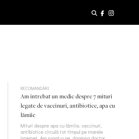
RECOMANDĂRI
Am întrebat un medic despre 7 mituri
legate de vaccinuri, antibiotice, apa cu
lămîie
Mituri despre apa cu lămîie, vaccinuri,
antibiotice circulă tot timpul pe marele
internet. Am rugat-o pe doamna doctor