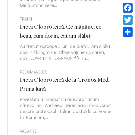
Mela Stanculete…
Face
TRĂIRI
Dieta Oloproteică. Ce mănânc, ce
Twitt
beau, cum dorm, cât am slăbit
Part
Au trecut aproape 3 luni de dietă. Am slăbit
doar 12 kilograme. Observați nerușinarea,
da? DOAR 12 KILOGRAME 🙂 În…
RECOMANDĂRI
Dieta Oloproteică de la Cronos Med.
Prima lună
Povestea a început cu adevărat acum
câteva luni. Andreea Berecleanu mi-a vorbit
despre profesorul Italian Castaldo care vine
în România,…
VACANȚE