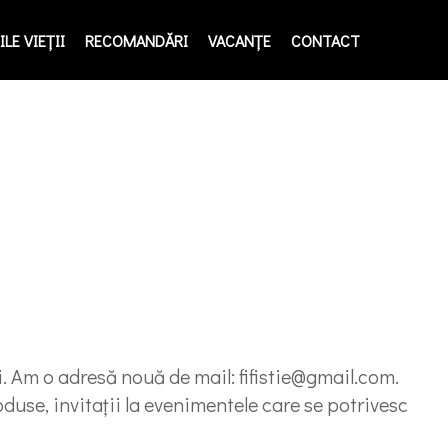
LE VIEŢII
RECOMANDĂRI
VACANȚE
CONTACT
ci. Am o adresă nouă de mail:
fifistie@gmail.com
.
duse, invitaţii la evenimentele care se potrivesc