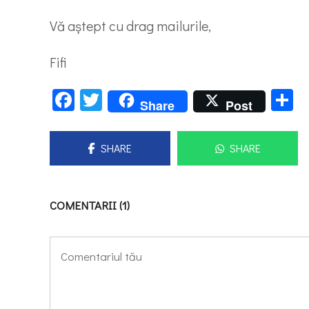
Vă aştept cu drag mailurile,
Fifi
Facebook
Twitter
P
Share
Post
SHARE
SHARE
COMENTARII (1)