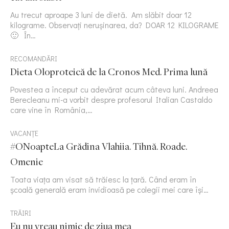
Au trecut aproape 3 luni de dietă. Am slăbit doar 12
kilograme. Observați nerușinarea, da? DOAR 12 KILOGRAME
🙂 În…
RECOMANDĂRI
Dieta Oloproteică de la Cronos Med. Prima lună
Povestea a început cu adevărat acum câteva luni. Andreea
Berecleanu mi-a vorbit despre profesorul Italian Castaldo
care vine în România,…
VACANȚE
#ONoapteLa Grădina Vlahiia. Tihnă. Roade.
Omenie
Toata viața am visat să trăiesc la țară. Când eram în
școală generală eram invidioasă pe colegii mei care își…
TRĂIRI
Eu nu vreau nimic de ziua mea