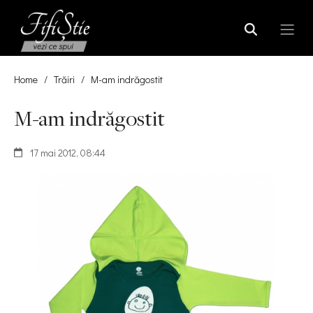
Home
/
Trăiri
/
M-am indrăgostit
M-am indrăgostit
17 mai 2012, 08:44