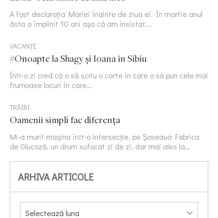
A fost declarația Mariei înainte de ziua ei. În martie anul
ăsta a împlinit 10 ani așa că am insistat….
VACANȚE
#Onoapte la Shagy și Ioana în Sibiu
Într-o zi cred că o să scriu o carte în care o să pun cele mai
frumoase locuri în care…
TRĂIRI
Oamenii simpli fac diferența
Mi-a murit mașina într-o intersecție, pe Șoseaua Fabrica
de Glucoză, un drum sufocat zi de zi, dar mai ales la…
ARHIVA ARTICOLE