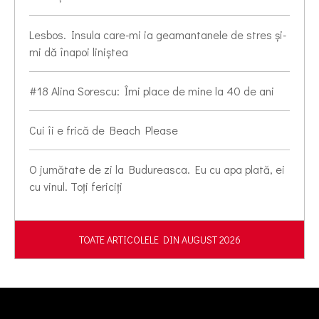
Lesbos. Insula care-mi ia geamantanele de stres și-
mi dă înapoi liniștea
#18 Alina Sorescu: Îmi place de mine la 40 de ani
Cui îi e frică de Beach Please
O jumătate de zi la Budureasca. Eu cu apa plată, ei
cu vinul. Toți fericiți
TOATE ARTICOLELE DIN AUGUST 2026