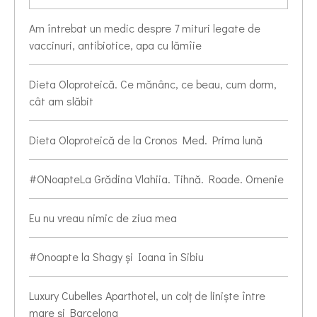
Am întrebat un medic despre 7 mituri legate de
vaccinuri, antibiotice, apa cu lămîie
Dieta Oloproteică. Ce mănânc, ce beau, cum dorm,
cât am slăbit
Dieta Oloproteică de la Cronos Med. Prima lună
#ONoapteLa Grădina Vlahiia. Tihnă. Roade. Omenie
Eu nu vreau nimic de ziua mea
#Onoapte la Shagy și Ioana în Sibiu
Luxury Cubelles Aparthotel, un colț de liniște între
mare și Barcelona