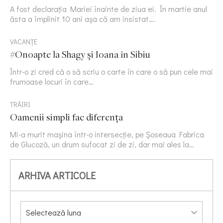
A fost declarația Mariei înainte de ziua ei. În martie anul
ăsta a împlinit 10 ani așa că am insistat….
VACANȚE
#Onoapte la Shagy și Ioana în Sibiu
Într-o zi cred că o să scriu o carte în care o să pun cele mai
frumoase locuri în care…
TRĂIRI
Oamenii simpli fac diferența
Mi-a murit mașina într-o intersecție, pe Șoseaua Fabrica
de Glucoză, un drum sufocat zi de zi, dar mai ales la…
ARHIVA ARTICOLE