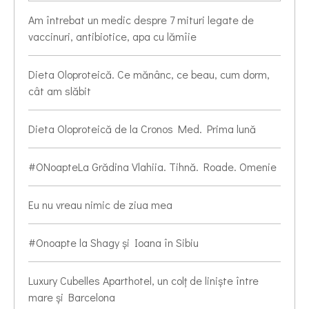
Am întrebat un medic despre 7 mituri legate de
vaccinuri, antibiotice, apa cu lămîie
Dieta Oloproteică. Ce mănânc, ce beau, cum dorm,
cât am slăbit
Dieta Oloproteică de la Cronos Med. Prima lună
#ONoapteLa Grădina Vlahiia. Tihnă. Roade. Omenie
Eu nu vreau nimic de ziua mea
#Onoapte la Shagy și Ioana în Sibiu
Luxury Cubelles Aparthotel, un colț de liniște între
mare și Barcelona