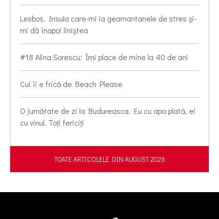
Lesbos. Insula care-mi ia geamantanele de stres și-
mi dă înapoi liniștea
#18 Alina Sorescu: Îmi place de mine la 40 de ani
Cui îi e frică de Beach Please
O jumătate de zi la Budureasca. Eu cu apa plată, ei
cu vinul. Toți fericiți
TOATE ARTICOLELE DIN AUGUST 2026