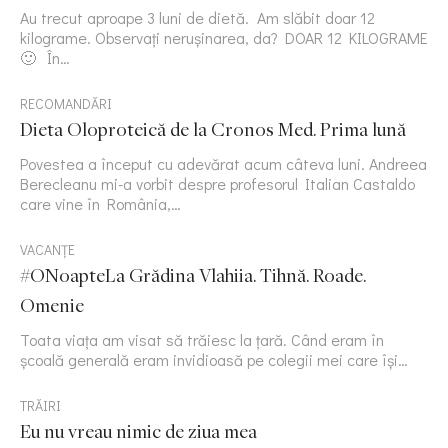
Au trecut aproape 3 luni de dietă. Am slăbit doar 12
kilograme. Observați nerușinarea, da? DOAR 12 KILOGRAME
🙂 În…
RECOMANDĂRI
Dieta Oloproteică de la Cronos Med. Prima lună
Povestea a început cu adevărat acum câteva luni. Andreea
Berecleanu mi-a vorbit despre profesorul Italian Castaldo
care vine în România,…
VACANȚE
#ONoapteLa Grădina Vlahiia. Tihnă. Roade.
Omenie
Toata viața am visat să trăiesc la țară. Când eram în
școală generală eram invidioasă pe colegii mei care își…
TRĂIRI
Eu nu vreau nimic de ziua mea