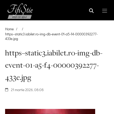
Home
/
/
https–static3.iabilet.ro-img-db-event-01-a5-f4-00000392277-
433e.jpg
https–static3.iabilet.ro-img-db-
event-01-a5-f4-00000392277-
433e.jpg
21 martie 2026, 08:08