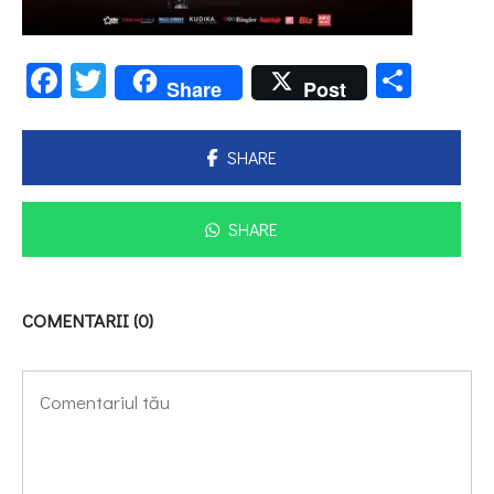
Facebook
Twitter
Parta
Share
Post
SHARE
SHARE
COMENTARII (0)