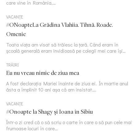
care vine în România,…
VACANȚE
#ONoapteLa Grădina Vlahiia. Tihnă. Roade.
Omenie
Toata viața am visat să trăiesc la țară. Când eram în
școală generală eram invidioasă pe colegii mei care își…
TRĂIRI
Eu nu vreau nimic de ziua mea
A fost declarația Mariei înainte de ziua ei. În martie anul
ăsta a împlinit 10 ani așa că am insistat….
VACANȚE
#Onoapte la Shagy și Ioana în Sibiu
Într-o zi cred că o să scriu o carte în care o să pun cele mai
frumoase locuri în care…