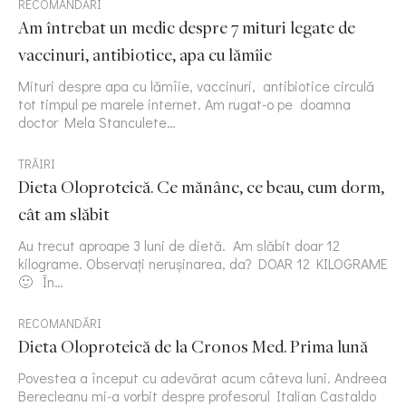
RECOMANDĂRI
Am întrebat un medic despre 7 mituri legate de
vaccinuri, antibiotice, apa cu lămîie
Mituri despre apa cu lămîie, vaccinuri, antibiotice circulă
tot timpul pe marele internet. Am rugat-o pe doamna
doctor Mela Stanculete…
TRĂIRI
Dieta Oloproteică. Ce mănânc, ce beau, cum dorm,
cât am slăbit
Au trecut aproape 3 luni de dietă. Am slăbit doar 12
kilograme. Observați nerușinarea, da? DOAR 12 KILOGRAME
🙂 În…
RECOMANDĂRI
Dieta Oloproteică de la Cronos Med. Prima lună
Povestea a început cu adevărat acum câteva luni. Andreea
Berecleanu mi-a vorbit despre profesorul Italian Castaldo