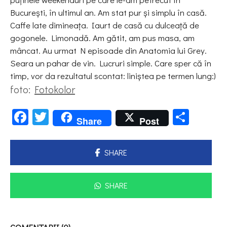
Bucureşti, în ultimul an. Am stat pur şi simplu în casă.
Caffe late dimineaţa. Iaurt de casă cu dulceaţă de
gogonele. Limonadă. Am gătit, am pus masa, am
mâncat. Au urmat N episoade din Anatomia lui Grey.
Seara un pahar de vin. Lucruri simple. Care sper că în
timp, vor da rezultatul scontat: liniştea pe termen lung:)
foto:
Fotokolor
Facebook
Twitter
Parta
Share
Post
SHARE
SHARE