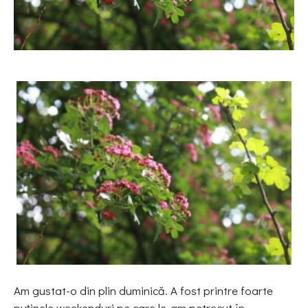
Am gustat-o din plin duminică. A fost printre foarte
puţinele weekenduri pe care le-am petrecut în