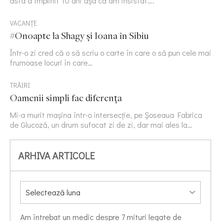
ăsta a împlinit 10 ani așa că am insistat….
VACANȚE
#Onoapte la Shagy și Ioana în Sibiu
Într-o zi cred că o să scriu o carte în care o să pun cele mai
frumoase locuri în care…
TRĂIRI
Oamenii simpli fac diferența
Mi-a murit mașina într-o intersecție, pe Șoseaua Fabrica
de Glucoză, un drum sufocat zi de zi, dar mai ales la…
ARHIVA ARTICOLE
Am întrebat un medic despre 7 mituri legate de