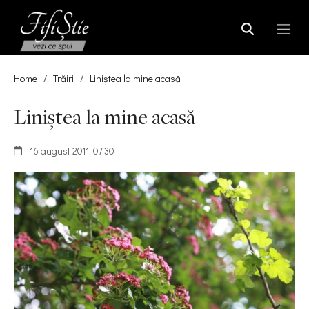
Home
/
Trăiri
/
Liniştea la mine acasă
Liniştea la mine acasă
16 august 2011, 07:30