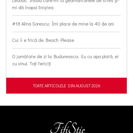
Lesbos. Insula care-mi ia geamantanele de stres și-
mi dă înapoi liniștea
#18 Alina Sorescu: Îmi place de mine la 40 de ani
Cui îi e frică de Beach Please
O jumătate de zi la Budureasca. Eu cu apa plată, ei
cu vinul. Toți fericiți
TOATE ARTICOLELE DIN AUGUST 2026