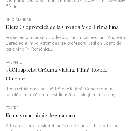
kilograme. Observați nerușinarea, da? DOAR 12 KILOGRAME
🙂 În…
RECOMANDĂRI
Dieta Oloproteică de la Cronos Med. Prima lună
Povestea a început cu adevărat acum câteva luni. Andreea
Berecleanu mi-a vorbit despre profesorul Italian Castaldo
care vine în România,…
VACANȚE
#ONoapteLa Grădina Vlahiia. Tihnă. Roade.
Omenie
Toata viața am visat să trăiesc la țară. Când eram în
școală generală eram invidioasă pe colegii mei care își…
TRĂIRI
Eu nu vreau nimic de ziua mea
A fost declarația Mariei înainte de ziua ei. În martie anul