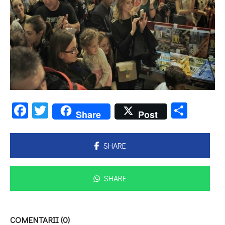
Facebook
Twitter
Parta
Share
Post
SHARE
SHARE
COMENTARII (0)