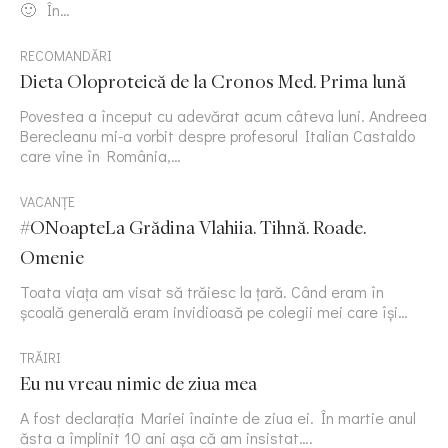
🙂 În…
RECOMANDĂRI
Dieta Oloproteică de la Cronos Med. Prima lună
Povestea a început cu adevărat acum câteva luni. Andreea
Berecleanu mi-a vorbit despre profesorul Italian Castaldo
care vine în România,…
VACANȚE
#ONoapteLa Grădina Vlahiia. Tihnă. Roade.
Omenie
Toata viața am visat să trăiesc la țară. Când eram în
școală generală eram invidioasă pe colegii mei care își…
TRĂIRI
Eu nu vreau nimic de ziua mea
A fost declarația Mariei înainte de ziua ei. În martie anul
ăsta a împlinit 10 ani așa că am insistat….