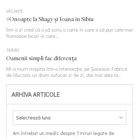
VACANȚE
#Onoapte la Shagy și Ioana în Sibiu
Într-o zi cred că o să scriu o carte în care o să pun cele mai
frumoase locuri în care…
TRĂIRI
Oamenii simpli fac diferența
Mi-a murit mașina într-o intersecție, pe Șoseaua Fabrica
de Glucoză, un drum sufocat zi de zi, dar mai ales la…
ARHIVA ARTICOLE
Am întrebat un medic despre 7 mituri legate de