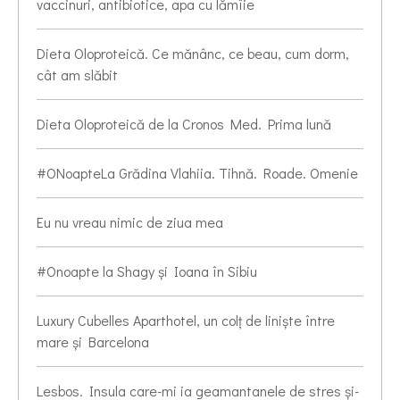
vaccinuri, antibiotice, apa cu lămîie
Dieta Oloproteică. Ce mănânc, ce beau, cum dorm,
cât am slăbit
Dieta Oloproteică de la Cronos Med. Prima lună
#ONoapteLa Grădina Vlahiia. Tihnă. Roade. Omenie
Eu nu vreau nimic de ziua mea
#Onoapte la Shagy și Ioana în Sibiu
Luxury Cubelles Aparthotel, un colț de liniște între
mare și Barcelona
Lesbos. Insula care-mi ia geamantanele de stres și-