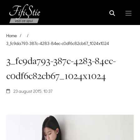
Home
/
/
3_fc9da793-387c-4283-84ec-c0df6c82cb67_1024x1024
3_fc9da793-387c-4283-84ec-
c0df6c82cb67_1024x1024
23 august 2015, 10:37