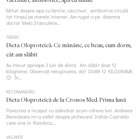
Mituri despre apa cu lămîie, vaccinuri, antibiotice circulă
tot timpul pe marele internet. Am rugat-o pe doamna
doctor Mela Stanculete…
TRĂIRI
Dieta Oloproteică. Ce mănânc, ce beau, cum dorm,
cât am slăbit
Au trecut aproape 3 luni de dietă. Am slăbit doar 12
kilograme. Observați nerușinarea, da? DOAR 12 KILOGRAME
🙂 În…
RECOMANDĂRI
Dieta Oloproteică de la Cronos Med. Prima lună
Povestea a început cu adevărat acum câteva luni. Andreea
Berecleanu mi-a vorbit despre profesorul Italian Castaldo
care vine în România,…
VACANȚE