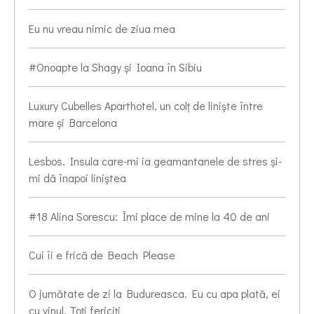
Eu nu vreau nimic de ziua mea
#Onoapte la Shagy și Ioana în Sibiu
Luxury Cubelles Aparthotel, un colț de liniște între
mare și Barcelona
Lesbos. Insula care-mi ia geamantanele de stres și-
mi dă înapoi liniștea
#18 Alina Sorescu: Îmi place de mine la 40 de ani
Cui îi e frică de Beach Please
O jumătate de zi la Budureasca. Eu cu apa plată, ei
cu vinul. Toți fericiți