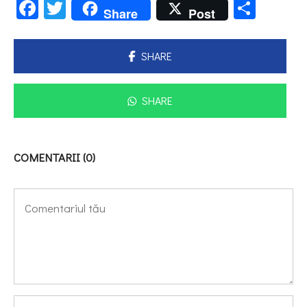
Facebook
Twitter
Parta
Share
Post
SHARE
SHARE
COMENTARII (0)