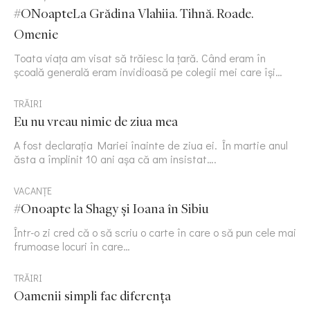
#ONoapteLa Grădina Vlahiia. Tihnă. Roade.
Omenie
Toata viața am visat să trăiesc la țară. Când eram în
școală generală eram invidioasă pe colegii mei care își…
TRĂIRI
Eu nu vreau nimic de ziua mea
A fost declarația Mariei înainte de ziua ei. În martie anul
ăsta a împlinit 10 ani așa că am insistat….
VACANȚE
#Onoapte la Shagy și Ioana în Sibiu
Într-o zi cred că o să scriu o carte în care o să pun cele mai
frumoase locuri în care…
TRĂIRI
Oamenii simpli fac diferența