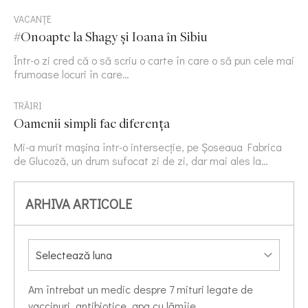
VACANȚE
#Onoapte la Shagy și Ioana în Sibiu
Într-o zi cred că o să scriu o carte în care o să pun cele mai
frumoase locuri în care…
TRĂIRI
Oamenii simpli fac diferența
Mi-a murit mașina într-o intersecție, pe Șoseaua Fabrica
de Glucoză, un drum sufocat zi de zi, dar mai ales la…
ARHIVA ARTICOLE
Am întrebat un medic despre 7 mituri legate de
vaccinuri, antibiotice, apa cu lămîie