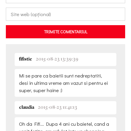
TRIMITE COMENTARIUL
fifistie
2015-08-23 13:39:39
Mi se pare ca baietii sunt nedreptatiti,
desi in ultima vreme am vazut si pentru ei
super, super haine :)
claudia
2015-08-23 11:41:13
Oh da Fifi... Dupa 4 ani cu baietel, cand a