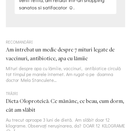
venit fetita, am refulat intr-un shopping
sanatos si satifacator ☺️.
RECOMANDĂRI
Am întrebat un medic despre 7 mituri legate de
vaccinuri, antibiotice, apa cu lămîie
Mituri despre apa cu lămîie, vaccinuri, antibiotice circulă
tot timpul pe marele internet. Am rugat-o pe doamna
doctor Mela Stanculete…
TRĂIRI
Dieta Oloproteică. Ce mănânc, ce beau, cum dorm,
cât am slăbit
Au trecut aproape 3 luni de dietă. Am slăbit doar 12
kilograme. Observați nerușinarea, da? DOAR 12 KILOGRAME