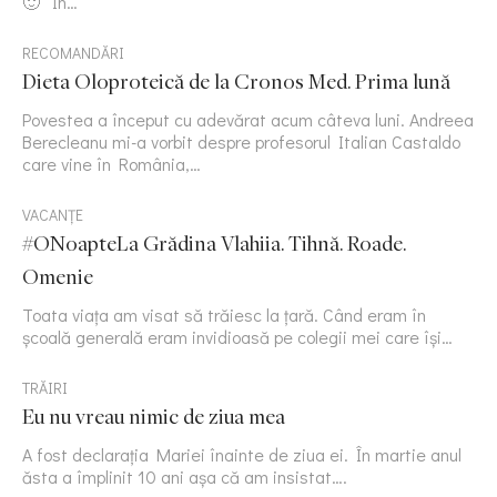
🙂 În…
RECOMANDĂRI
Dieta Oloproteică de la Cronos Med. Prima lună
Povestea a început cu adevărat acum câteva luni. Andreea
Berecleanu mi-a vorbit despre profesorul Italian Castaldo
care vine în România,…
VACANȚE
#ONoapteLa Grădina Vlahiia. Tihnă. Roade.
Omenie
Toata viața am visat să trăiesc la țară. Când eram în
școală generală eram invidioasă pe colegii mei care își…
TRĂIRI
Eu nu vreau nimic de ziua mea
A fost declarația Mariei înainte de ziua ei. În martie anul
ăsta a împlinit 10 ani așa că am insistat….