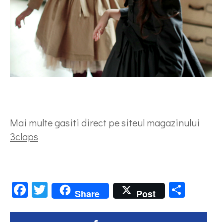
Mai multe gasiti direct pe siteul magazinului
3claps
Facebook
Twitter
Parta
Share
Post