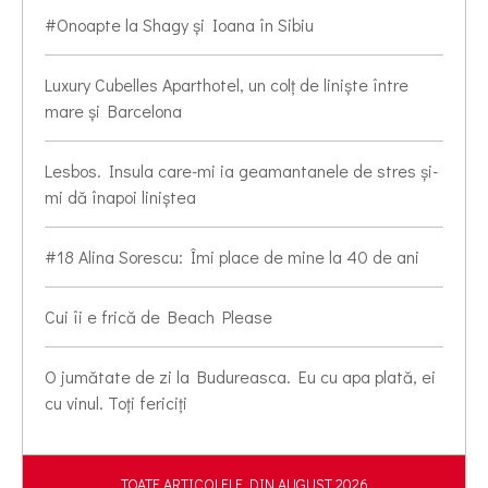
#Onoapte la Shagy și Ioana în Sibiu
Luxury Cubelles Aparthotel, un colț de liniște între
mare și Barcelona
Lesbos. Insula care-mi ia geamantanele de stres și-
mi dă înapoi liniștea
#18 Alina Sorescu: Îmi place de mine la 40 de ani
Cui îi e frică de Beach Please
O jumătate de zi la Budureasca. Eu cu apa plată, ei
cu vinul. Toți fericiți
TOATE ARTICOLELE DIN AUGUST 2026