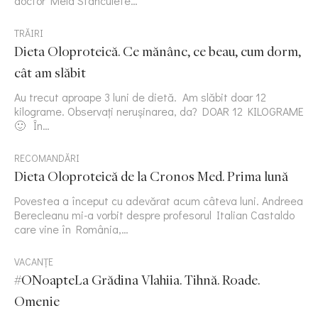
doctor Mela Stanculete…
TRĂIRI
Dieta Oloproteică. Ce mănânc, ce beau, cum dorm,
cât am slăbit
Au trecut aproape 3 luni de dietă. Am slăbit doar 12
kilograme. Observați nerușinarea, da? DOAR 12 KILOGRAME
🙂 În…
RECOMANDĂRI
Dieta Oloproteică de la Cronos Med. Prima lună
Povestea a început cu adevărat acum câteva luni. Andreea
Berecleanu mi-a vorbit despre profesorul Italian Castaldo
care vine în România,…
VACANȚE
#ONoapteLa Grădina Vlahiia. Tihnă. Roade.
Omenie