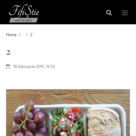
Home
/
/
2
2
18 februarie 2015, 16:52