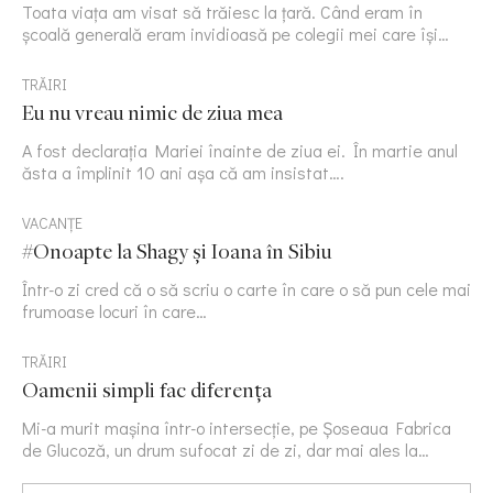
Toata viața am visat să trăiesc la țară. Când eram în
școală generală eram invidioasă pe colegii mei care își…
TRĂIRI
Eu nu vreau nimic de ziua mea
A fost declarația Mariei înainte de ziua ei. În martie anul
ăsta a împlinit 10 ani așa că am insistat….
VACANȚE
#Onoapte la Shagy și Ioana în Sibiu
Într-o zi cred că o să scriu o carte în care o să pun cele mai
frumoase locuri în care…
TRĂIRI
Oamenii simpli fac diferența
Mi-a murit mașina într-o intersecție, pe Șoseaua Fabrica
de Glucoză, un drum sufocat zi de zi, dar mai ales la…