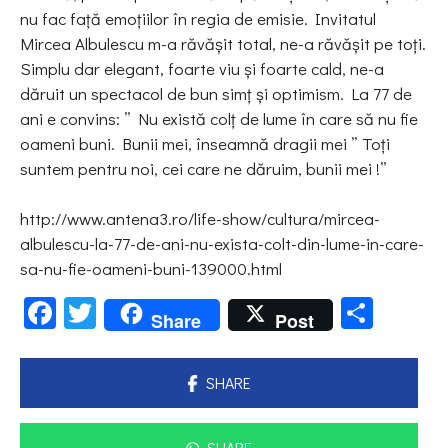
nu fac faţă emoţiilor în regia de emisie. Invitatul
Mircea Albulescu m-a răvăşit total, ne-a răvăşit pe toţi.
Simplu dar elegant, foarte viu şi foarte cald, ne-a
dăruit un spectacol de bun simţ şi optimism. La 77 de
ani e convins: ” Nu există colţ de lume în care să nu fie
oameni buni. Bunii mei, înseamnă dragii mei ” Toţi
suntem pentru noi, cei care ne dăruim, bunii mei !”
http://www.antena3.ro/life-show/cultura/mircea-
albulescu-la-77-de-ani-nu-exista-colt-din-lume-in-care-
sa-nu-fie-oameni-buni-139000.html
Facebook
Twitter
Parta
Share
Post
SHARE
SHARE