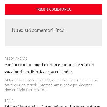
TRIMITE COMENTARIUL
Nu există comentarii încă.
RECOMANDĂRI
Am întrebat un medic despre 7 mituri legate de
vaccinuri, antibiotice, apa cu lămîie
Mituri despre apa cu lămîie, vaccinuri, antibiotice circulă
tot timpul pe marele internet. Am rugat-o pe doamna
doctor Mela Stanculete…
TRĂIRI
Dieta Oloproteică. Ce mănânc, ce beau, cum dorm,