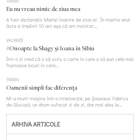
TRĂIRI
Eu nu vreau nimic de ziua mea
A fost declarația Mariei înainte de ziua ei. În martie anul
ăsta a împlinit 10 ani așa că am insistat….
VACANȚE
#Onoapte la Shagy și Ioana în Sibiu
Într-o zi cred că o să scriu o carte în care o să pun cele mai
frumoase locuri în care…
TRĂIRI
Oamenii simpli fac diferența
Mi-a murit mașina într-o intersecție, pe Șoseaua Fabrica
de Glucoză, un drum sufocat zi de zi, dar mai ales la…
ARHIVA ARTICOLE