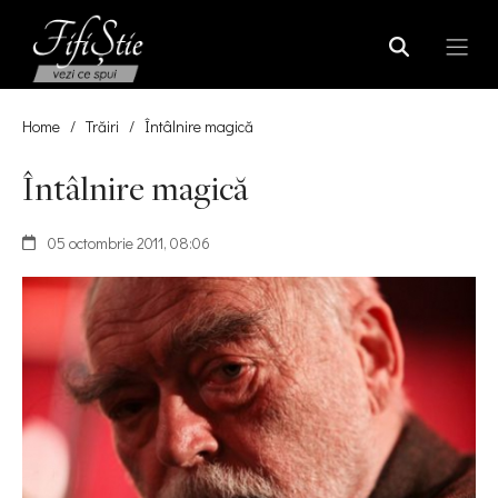
Home
/
Trăiri
/
Întâlnire magică
Întâlnire magică
05 octombrie 2011, 08:06