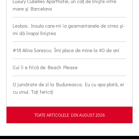
Luxury Cubelles Aparthotel, un colț de liniște între
mare și Barcelona
Lesbos. Insula care-mi ia geamantanele de stres și-
mi dă înapoi liniștea
#18 Alina Sorescu: Îmi place de mine la 40 de ani
Cui îi e frică de Beach Please
O jumătate de zi la Budureasca. Eu cu apa plată, ei
cu vinul. Toți fericiți
TOATE ARTICOLELE DIN AUGUST 2026