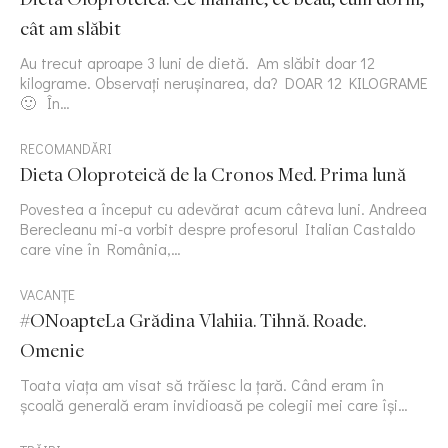
cât am slăbit
Au trecut aproape 3 luni de dietă. Am slăbit doar 12
kilograme. Observați nerușinarea, da? DOAR 12 KILOGRAME
🙂 În…
RECOMANDĂRI
Dieta Oloproteică de la Cronos Med. Prima lună
Povestea a început cu adevărat acum câteva luni. Andreea
Berecleanu mi-a vorbit despre profesorul Italian Castaldo
care vine în România,…
VACANȚE
#ONoapteLa Grădina Vlahiia. Tihnă. Roade.
Omenie
Toata viața am visat să trăiesc la țară. Când eram în
școală generală eram invidioasă pe colegii mei care își…