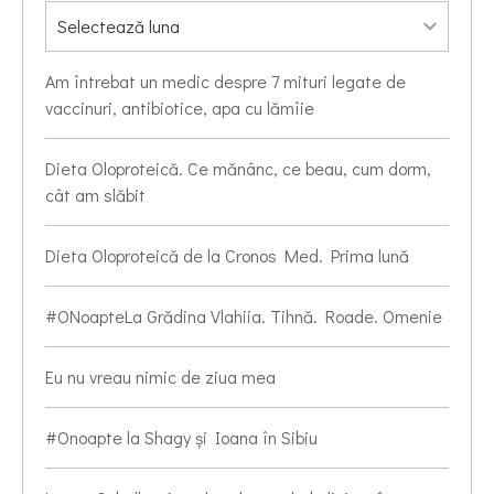
Am întrebat un medic despre 7 mituri legate de
vaccinuri, antibiotice, apa cu lămîie
Dieta Oloproteică. Ce mănânc, ce beau, cum dorm,
cât am slăbit
Dieta Oloproteică de la Cronos Med. Prima lună
#ONoapteLa Grădina Vlahiia. Tihnă. Roade. Omenie
Eu nu vreau nimic de ziua mea
#Onoapte la Shagy și Ioana în Sibiu