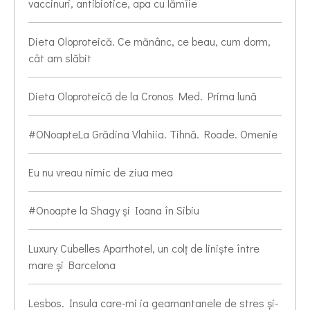
vaccinuri, antibiotice, apa cu lămîie
Dieta Oloproteică. Ce mănânc, ce beau, cum dorm,
cât am slăbit
Dieta Oloproteică de la Cronos Med. Prima lună
#ONoapteLa Grădina Vlahiia. Tihnă. Roade. Omenie
Eu nu vreau nimic de ziua mea
#Onoapte la Shagy și Ioana în Sibiu
Luxury Cubelles Aparthotel, un colț de liniște între
mare și Barcelona
Lesbos. Insula care-mi ia geamantanele de stres și-