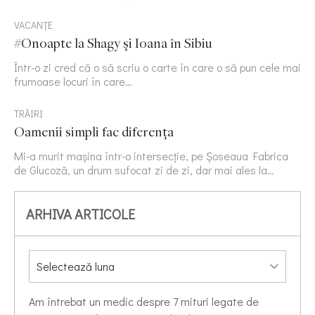
VACANȚE
#Onoapte la Shagy și Ioana în Sibiu
Într-o zi cred că o să scriu o carte în care o să pun cele mai
frumoase locuri în care…
TRĂIRI
Oamenii simpli fac diferența
Mi-a murit mașina într-o intersecție, pe Șoseaua Fabrica
de Glucoză, un drum sufocat zi de zi, dar mai ales la…
ARHIVA ARTICOLE
Am întrebat un medic despre 7 mituri legate de