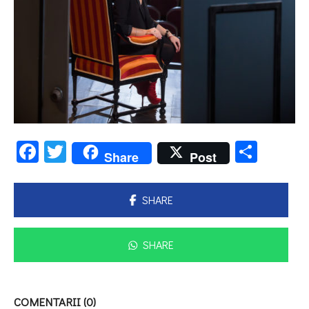
Facebook
Twitter
Parta
Share
Post
SHARE
SHARE
COMENTARII (0)