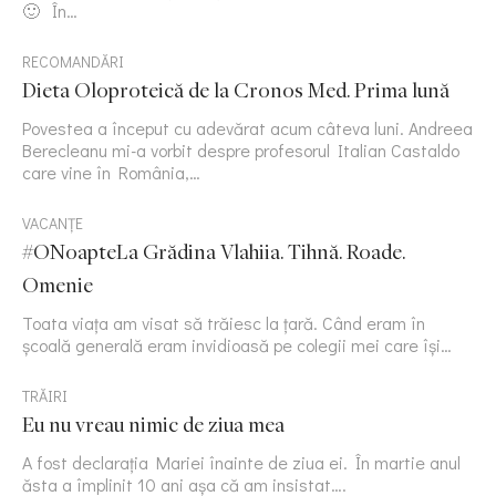
🙂 În…
RECOMANDĂRI
Dieta Oloproteică de la Cronos Med. Prima lună
Povestea a început cu adevărat acum câteva luni. Andreea
Berecleanu mi-a vorbit despre profesorul Italian Castaldo
care vine în România,…
VACANȚE
#ONoapteLa Grădina Vlahiia. Tihnă. Roade.
Omenie
Toata viața am visat să trăiesc la țară. Când eram în
școală generală eram invidioasă pe colegii mei care își…
TRĂIRI
Eu nu vreau nimic de ziua mea
A fost declarația Mariei înainte de ziua ei. În martie anul
ăsta a împlinit 10 ani așa că am insistat….