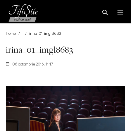
Home
/
/
irina_01_imgl8683
irina_01_imgl8683
06 octombrie 2016, 11:17