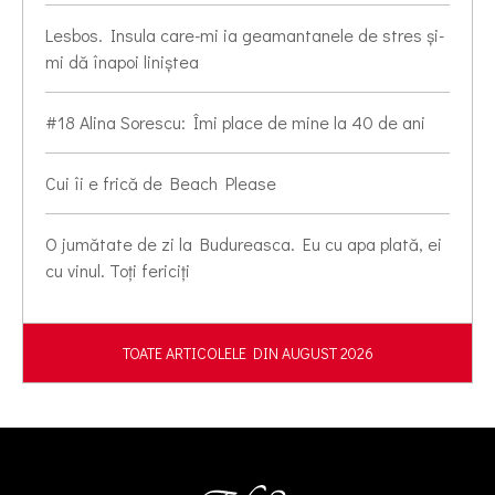
Lesbos. Insula care-mi ia geamantanele de stres și-
mi dă înapoi liniștea
#18 Alina Sorescu: Îmi place de mine la 40 de ani
Cui îi e frică de Beach Please
O jumătate de zi la Budureasca. Eu cu apa plată, ei
cu vinul. Toți fericiți
TOATE ARTICOLELE DIN AUGUST 2026