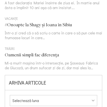
A fost declarația Mariei înainte de ziua ei. În martie anul
ăsta a împlinit 10 ani așa că am insistat….
VACANȚE
#Onoapte la Shagy și Ioana în Sibiu
Într-o zi cred că o să scriu o carte în care o să pun cele mai
frumoase locuri în care…
TRĂIRI
Oamenii simpli fac diferența
Mi-a murit mașina într-o intersecție, pe Șoseaua Fabrica
de Glucoză, un drum sufocat zi de zi, dar mai ales la…
ARHIVA ARTICOLE