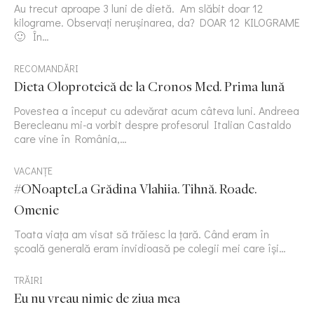
Au trecut aproape 3 luni de dietă. Am slăbit doar 12
kilograme. Observați nerușinarea, da? DOAR 12 KILOGRAME
🙂 În…
RECOMANDĂRI
Dieta Oloproteică de la Cronos Med. Prima lună
Povestea a început cu adevărat acum câteva luni. Andreea
Berecleanu mi-a vorbit despre profesorul Italian Castaldo
care vine în România,…
VACANȚE
#ONoapteLa Grădina Vlahiia. Tihnă. Roade.
Omenie
Toata viața am visat să trăiesc la țară. Când eram în
școală generală eram invidioasă pe colegii mei care își…
TRĂIRI
Eu nu vreau nimic de ziua mea