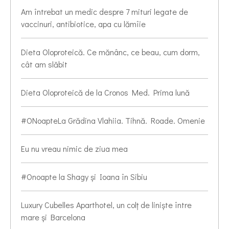
Am întrebat un medic despre 7 mituri legate de
vaccinuri, antibiotice, apa cu lămîie
Dieta Oloproteică. Ce mănânc, ce beau, cum dorm,
cât am slăbit
Dieta Oloproteică de la Cronos Med. Prima lună
#ONoapteLa Grădina Vlahiia. Tihnă. Roade. Omenie
Eu nu vreau nimic de ziua mea
#Onoapte la Shagy și Ioana în Sibiu
Luxury Cubelles Aparthotel, un colț de liniște între
mare și Barcelona