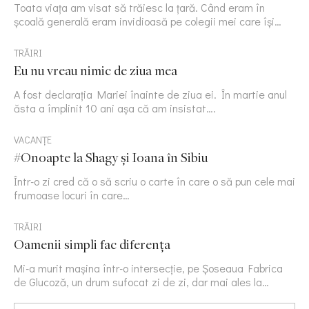
Toata viața am visat să trăiesc la țară. Când eram în
școală generală eram invidioasă pe colegii mei care își…
TRĂIRI
Eu nu vreau nimic de ziua mea
A fost declarația Mariei înainte de ziua ei. În martie anul
ăsta a împlinit 10 ani așa că am insistat….
VACANȚE
#Onoapte la Shagy și Ioana în Sibiu
Într-o zi cred că o să scriu o carte în care o să pun cele mai
frumoase locuri în care…
TRĂIRI
Oamenii simpli fac diferența
Mi-a murit mașina într-o intersecție, pe Șoseaua Fabrica
de Glucoză, un drum sufocat zi de zi, dar mai ales la…