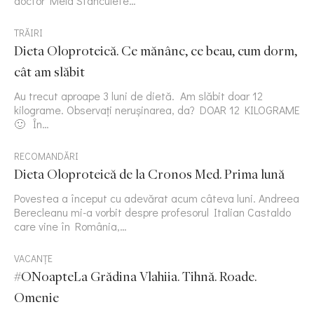
doctor Mela Stanculete…
TRĂIRI
Dieta Oloproteică. Ce mănânc, ce beau, cum dorm,
cât am slăbit
Au trecut aproape 3 luni de dietă. Am slăbit doar 12
kilograme. Observați nerușinarea, da? DOAR 12 KILOGRAME
🙂 În…
RECOMANDĂRI
Dieta Oloproteică de la Cronos Med. Prima lună
Povestea a început cu adevărat acum câteva luni. Andreea
Berecleanu mi-a vorbit despre profesorul Italian Castaldo
care vine în România,…
VACANȚE
#ONoapteLa Grădina Vlahiia. Tihnă. Roade.
Omenie