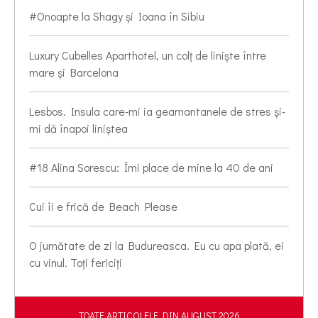
#Onoapte la Shagy și Ioana în Sibiu
Luxury Cubelles Aparthotel, un colț de liniște între
mare și Barcelona
Lesbos. Insula care-mi ia geamantanele de stres și-
mi dă înapoi liniștea
#18 Alina Sorescu: Îmi place de mine la 40 de ani
Cui îi e frică de Beach Please
O jumătate de zi la Budureasca. Eu cu apa plată, ei
cu vinul. Toți fericiți
TOATE ARTICOLELE DIN AUGUST 2026