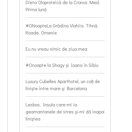
Dieta Oloproteică de la Cronos Med.
Prima lună
#ONoapteLa Grădina Vlahiia. Tihnă.
Roade. Omenie
Eu nu vreau nimic de ziua mea
#Onoapte la Shagy și Ioana în Sibiu
Luxury Cubelles Aparthotel, un colț de
liniște între mare și Barcelona
Lesbos. Insula care-mi ia
geamantanele de stres și-mi dă înapoi
liniștea