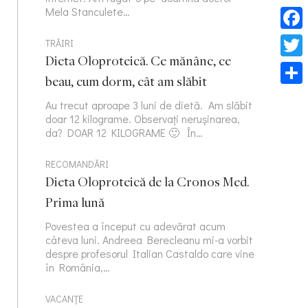
Mela Stanculete…
Face
TRĂIRI
Dieta Oloproteică. Ce mănânc, ce
Twitt
beau, cum dorm, cât am slăbit
Part
Au trecut aproape 3 luni de dietă. Am slăbit
doar 12 kilograme. Observați nerușinarea,
da? DOAR 12 KILOGRAME 🙂 În…
RECOMANDĂRI
Dieta Oloproteică de la Cronos Med.
Prima lună
Povestea a început cu adevărat acum
câteva luni. Andreea Berecleanu mi-a vorbit
despre profesorul Italian Castaldo care vine
în România,…
VACANȚE