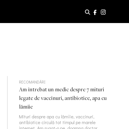
RECOMANDĂRI
Am întrebat un medic despre 7 mituri
legate de vaccinuri, antibiotice, apa cu
lămîie
Mituri despre apa cu lămîie, vaccinuri,
antibiotice circulă tot timpul pe marele
internet. Am rugat-o pe doamna doctor