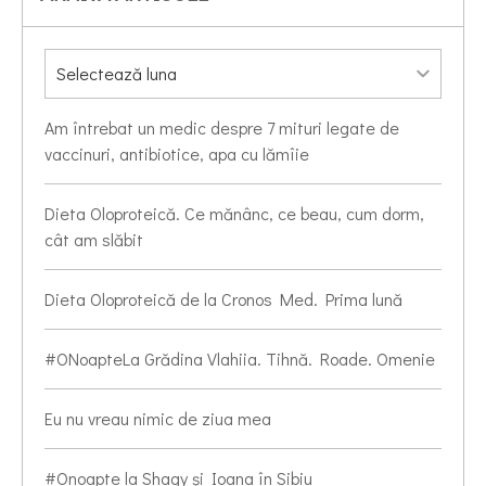
Am întrebat un medic despre 7 mituri legate de
vaccinuri, antibiotice, apa cu lămîie
Dieta Oloproteică. Ce mănânc, ce beau, cum dorm,
cât am slăbit
Dieta Oloproteică de la Cronos Med. Prima lună
#ONoapteLa Grădina Vlahiia. Tihnă. Roade. Omenie
Eu nu vreau nimic de ziua mea
#Onoapte la Shagy și Ioana în Sibiu