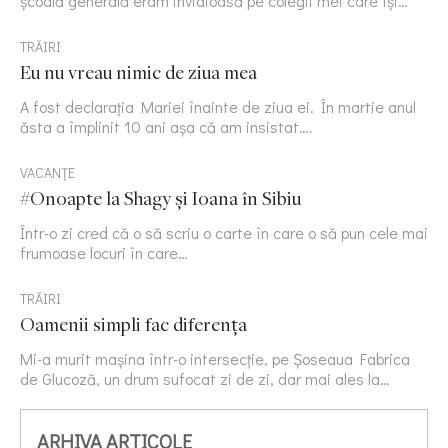
școală generală eram invidioasă pe colegii mei care își…
TRĂIRI
Eu nu vreau nimic de ziua mea
A fost declarația Mariei înainte de ziua ei. În martie anul
ăsta a împlinit 10 ani așa că am insistat….
VACANȚE
#Onoapte la Shagy și Ioana în Sibiu
Într-o zi cred că o să scriu o carte în care o să pun cele mai
frumoase locuri în care…
TRĂIRI
Oamenii simpli fac diferența
Mi-a murit mașina într-o intersecție, pe Șoseaua Fabrica
de Glucoză, un drum sufocat zi de zi, dar mai ales la…
ARHIVA ARTICOLE