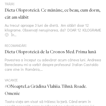
TRĂIRI
Dieta Oloproteică. Ce mănânc, ce beau, cum dorm,
cât am slăbit
Au trecut aproape 3 luni de dietă. Am slăbit doar 12
kilograme. Observați nerușinarea, da? DOAR 12 KILOGRAME
🙂 În…
RECOMANDĂRI
Dieta Oloproteică de la Cronos Med. Prima lună
Povestea a început cu adevărat acum câteva luni. Andreea
Berecleanu mi-a vorbit despre profesorul Italian Castaldo
care vine în România,…
VACANȚE
#ONoapteLa Grădina Vlahiia. Tihnă. Roade.
Omenie
Toata viața am visat să trăiesc la țară. Când eram în