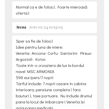
Normal ca e de folos:). Foarte mieroasă
oferta:)
Atena
2011-02-24 10:15:05
Sper sa fie de folos:)
Idee pentru luna de miere:
Venetia- Ancona- Corfu- Santorini- Pireus-
Argostoli- Kotor.
Toate intr-o croaziera de lux la bordul
navel MSC ARMONIA
598 eur/pers/7 nopti
Tariful include: 7 nopti cazare in cabina
interioara, pensiune completa ( fara
bauturi ), taxe portuare. Nu include drumul
pana la locul de imbarcare ( Venetia )si
asigurarea medicala.