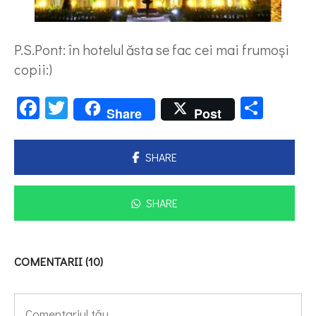
P.S.Pont: în hotelul ăsta se fac cei mai frumoşi
copii:)
Facebook
Twitter
Parta
Share
Post
SHARE
SHARE
COMENTARII (10)