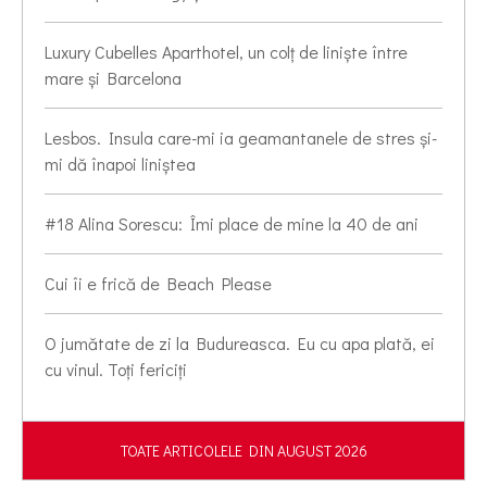
Luxury Cubelles Aparthotel, un colț de liniște între
mare și Barcelona
Lesbos. Insula care-mi ia geamantanele de stres și-
mi dă înapoi liniștea
#18 Alina Sorescu: Îmi place de mine la 40 de ani
Cui îi e frică de Beach Please
O jumătate de zi la Budureasca. Eu cu apa plată, ei
cu vinul. Toți fericiți
TOATE ARTICOLELE DIN AUGUST 2026