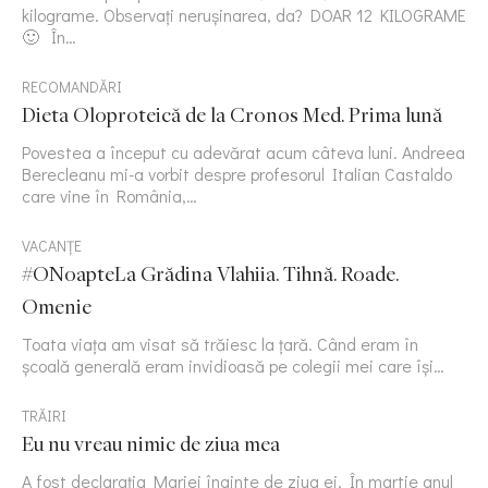
kilograme. Observați nerușinarea, da? DOAR 12 KILOGRAME
🙂 În…
RECOMANDĂRI
Dieta Oloproteică de la Cronos Med. Prima lună
Povestea a început cu adevărat acum câteva luni. Andreea
Berecleanu mi-a vorbit despre profesorul Italian Castaldo
care vine în România,…
VACANȚE
#ONoapteLa Grădina Vlahiia. Tihnă. Roade.
Omenie
Toata viața am visat să trăiesc la țară. Când eram în
școală generală eram invidioasă pe colegii mei care își…
TRĂIRI
Eu nu vreau nimic de ziua mea
A fost declarația Mariei înainte de ziua ei. În martie anul