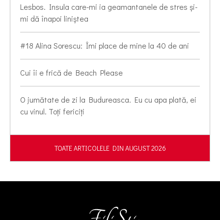
Lesbos. Insula care-mi ia geamantanele de stres și-
mi dă înapoi liniștea
#18 Alina Sorescu: Îmi place de mine la 40 de ani
Cui îi e frică de Beach Please
O jumătate de zi la Budureasca. Eu cu apa plată, ei
cu vinul. Toți fericiți
TOATE ARTICOLELE DIN AUGUST 2026