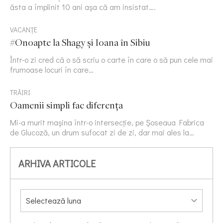
ăsta a împlinit 10 ani așa că am insistat….
VACANȚE
#Onoapte la Shagy și Ioana în Sibiu
Într-o zi cred că o să scriu o carte în care o să pun cele mai
frumoase locuri în care…
TRĂIRI
Oamenii simpli fac diferența
Mi-a murit mașina într-o intersecție, pe Șoseaua Fabrica
de Glucoză, un drum sufocat zi de zi, dar mai ales la…
ARHIVA ARTICOLE