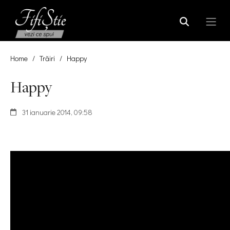
Home
/
Trăiri
/
Happy
Happy
31 ianuarie 2014, 09:58