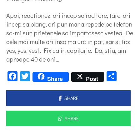
Apoi, reactionez: ori incep sa rad tare, tare, ori
incep sa plang, ori pun mana repede pe telefon
sa-mi sun prietenele sa impartasesc vestea. De
cele mai multe ori insa ma urc in pat, sar si tip:
yes, yes, yes! . Fix ca in copilarie. Da, stiu, am
aproape 40 de ani…
Facebook
Twitter
Parta
Share
Post
SHARE
SHARE