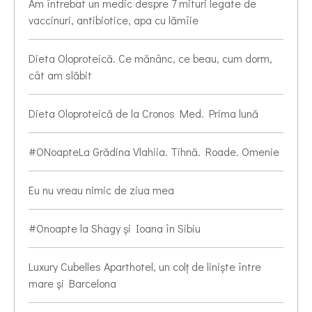
Am întrebat un medic despre 7 mituri legate de
vaccinuri, antibiotice, apa cu lămîie
Dieta Oloproteică. Ce mănânc, ce beau, cum dorm,
cât am slăbit
Dieta Oloproteică de la Cronos Med. Prima lună
#ONoapteLa Grădina Vlahiia. Tihnă. Roade. Omenie
Eu nu vreau nimic de ziua mea
#Onoapte la Shagy și Ioana în Sibiu
Luxury Cubelles Aparthotel, un colț de liniște între
mare și Barcelona