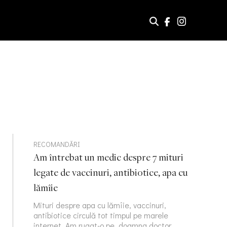
RECOMANDĂRI
Am întrebat un medic despre 7 mituri
legate de vaccinuri, antibiotice, apa cu
lămîie
Mituri despre apa cu lămîie, vaccinuri,
antibiotice circulă tot timpul pe marele
internet. Am rugat-o pe doamna doctor