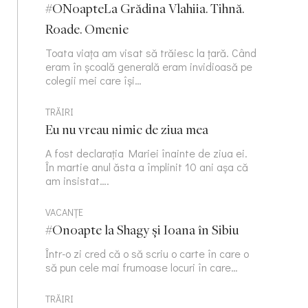
#ONoapteLa Grădina Vlahiia. Tihnă.
Roade. Omenie
Toata viața am visat să trăiesc la țară. Când
eram în școală generală eram invidioasă pe
colegii mei care își…
TRĂIRI
Eu nu vreau nimic de ziua mea
A fost declarația Mariei înainte de ziua ei.
În martie anul ăsta a împlinit 10 ani așa că
am insistat….
VACANȚE
#Onoapte la Shagy și Ioana în Sibiu
Într-o zi cred că o să scriu o carte în care o
să pun cele mai frumoase locuri în care…
TRĂIRI