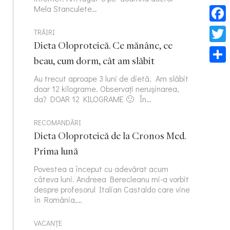
Mela Stanculete…
Face
TRĂIRI
Dieta Oloproteică. Ce mănânc, ce
Twitt
beau, cum dorm, cât am slăbit
Part
Au trecut aproape 3 luni de dietă. Am slăbit
doar 12 kilograme. Observați nerușinarea,
da? DOAR 12 KILOGRAME 🙂 În…
RECOMANDĂRI
Dieta Oloproteică de la Cronos Med.
Prima lună
Povestea a început cu adevărat acum
câteva luni. Andreea Berecleanu mi-a vorbit
despre profesorul Italian Castaldo care vine
în România,…
VACANȚE