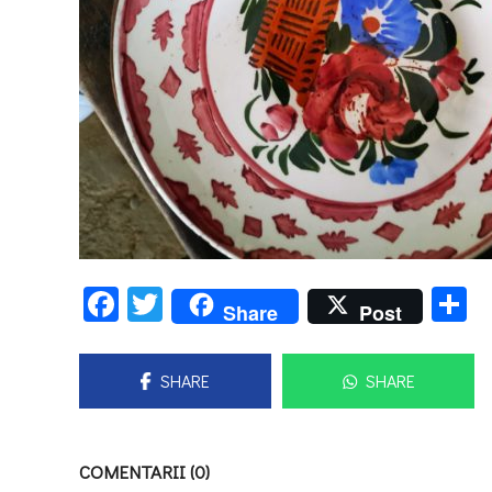
Facebook
Twitter
P
Share
Post
SHARE
SHARE
COMENTARII (0)