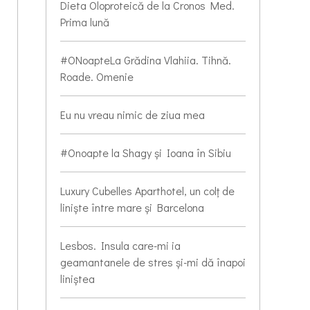
Dieta Oloproteică de la Cronos Med.
Prima lună
#ONoapteLa Grădina Vlahiia. Tihnă.
Roade. Omenie
Eu nu vreau nimic de ziua mea
#Onoapte la Shagy și Ioana în Sibiu
Luxury Cubelles Aparthotel, un colț de
liniște între mare și Barcelona
Lesbos. Insula care-mi ia
geamantanele de stres și-mi dă înapoi
liniștea