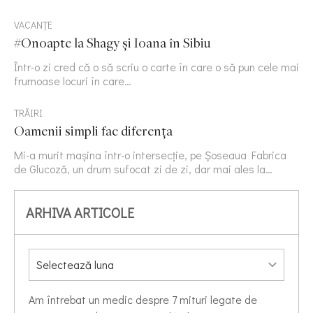
VACANȚE
#Onoapte la Shagy și Ioana în Sibiu
Într-o zi cred că o să scriu o carte în care o să pun cele mai
frumoase locuri în care…
TRĂIRI
Oamenii simpli fac diferența
Mi-a murit mașina într-o intersecție, pe Șoseaua Fabrica
de Glucoză, un drum sufocat zi de zi, dar mai ales la…
ARHIVA ARTICOLE
Am întrebat un medic despre 7 mituri legate de