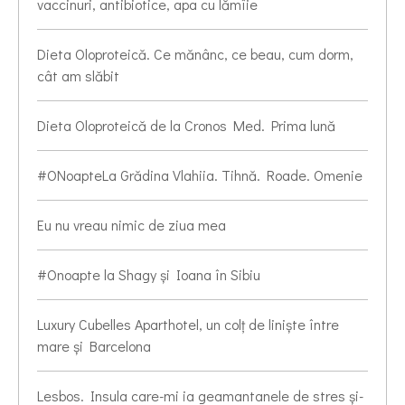
vaccinuri, antibiotice, apa cu lămîie
Dieta Oloproteică. Ce mănânc, ce beau, cum dorm,
cât am slăbit
Dieta Oloproteică de la Cronos Med. Prima lună
#ONoapteLa Grădina Vlahiia. Tihnă. Roade. Omenie
Eu nu vreau nimic de ziua mea
#Onoapte la Shagy și Ioana în Sibiu
Luxury Cubelles Aparthotel, un colț de liniște între
mare și Barcelona
Lesbos. Insula care-mi ia geamantanele de stres și-