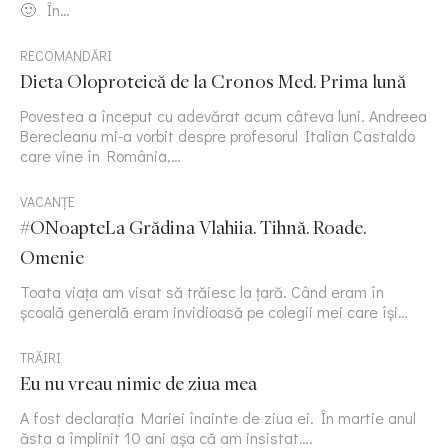
🙂 În…
RECOMANDĂRI
Dieta Oloproteică de la Cronos Med. Prima lună
Povestea a început cu adevărat acum câteva luni. Andreea
Berecleanu mi-a vorbit despre profesorul Italian Castaldo
care vine în România,…
VACANȚE
#ONoapteLa Grădina Vlahiia. Tihnă. Roade.
Omenie
Toata viața am visat să trăiesc la țară. Când eram în
școală generală eram invidioasă pe colegii mei care își…
TRĂIRI
Eu nu vreau nimic de ziua mea
A fost declarația Mariei înainte de ziua ei. În martie anul
ăsta a împlinit 10 ani așa că am insistat….