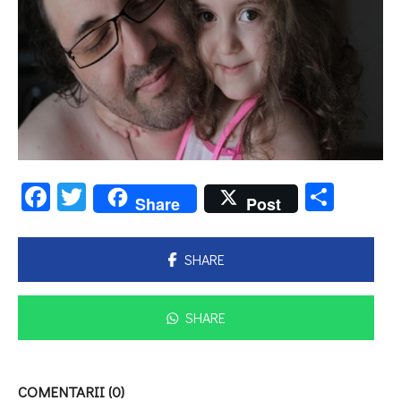
Facebook
Twitter
Parta
Share
Post
SHARE
SHARE
COMENTARII (0)