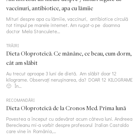
vaccinuri, antibiotice, apa cu lămîie
Mituri despre apa cu lămîie, vaccinuri, antibiotice circulă
tot timpul pe marele internet. Am rugat-o pe doamna
doctor Mela Stanculete…
TRĂIRI
Dieta Oloproteică. Ce mănânc, ce beau, cum dorm,
cât am slăbit
Au trecut aproape 3 luni de dietă. Am slăbit doar 12
kilograme. Observați nerușinarea, da? DOAR 12 KILOGRAME
🙂 În…
RECOMANDĂRI
Dieta Oloproteică de la Cronos Med. Prima lună
Povestea a început cu adevărat acum câteva luni. Andreea
Berecleanu mi-a vorbit despre profesorul Italian Castaldo
care vine în România,…