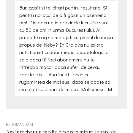
Bun gasit si felicitari pentru rezultate! Si
pentru norocul de a fi gasit un asemena
om! Din pacate in provincie lucrurile sunt
cu 50 de ani in urma Bucurestiului. Ai
putea te rog sa ma ajuti cu planul de masa
propus de Neby? In Craiova nu exista
nutritionist ci doar medici diabetologi.La
sala daca iti faci abonament nu te
intreaba macar daca suferi de ceva...
Foarte trist... Asa incat , revin cu
rugamintea de mai sus, daca se poate sa
ma ajuti cu planul de masa. Multumesc! M
RECOMANDĂRI
Am întrebat un medic despre 7 mituri legate de