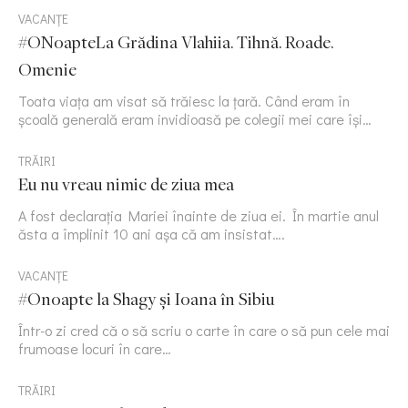
VACANȚE
#ONoapteLa Grădina Vlahiia. Tihnă. Roade.
Omenie
Toata viața am visat să trăiesc la țară. Când eram în
școală generală eram invidioasă pe colegii mei care își…
TRĂIRI
Eu nu vreau nimic de ziua mea
A fost declarația Mariei înainte de ziua ei. În martie anul
ăsta a împlinit 10 ani așa că am insistat….
VACANȚE
#Onoapte la Shagy și Ioana în Sibiu
Într-o zi cred că o să scriu o carte în care o să pun cele mai
frumoase locuri în care…
TRĂIRI