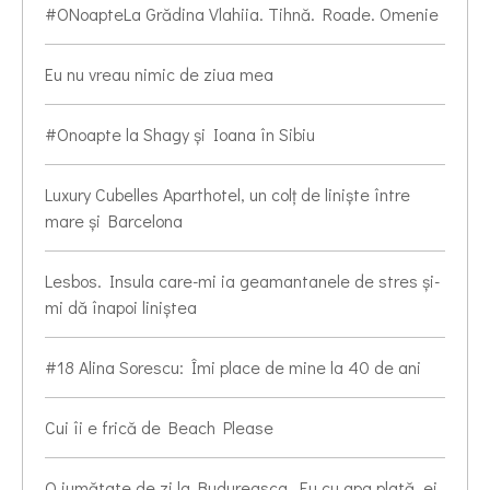
#ONoapteLa Grădina Vlahiia. Tihnă. Roade. Omenie
Eu nu vreau nimic de ziua mea
#Onoapte la Shagy și Ioana în Sibiu
Luxury Cubelles Aparthotel, un colț de liniște între
mare și Barcelona
Lesbos. Insula care-mi ia geamantanele de stres și-
mi dă înapoi liniștea
#18 Alina Sorescu: Îmi place de mine la 40 de ani
Cui îi e frică de Beach Please
O jumătate de zi la Budureasca. Eu cu apa plată, ei