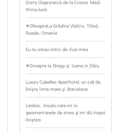
Dieta Oloproteică de la Cronos Med.
Prima lună
#ONoapteLa Grădina Vlahiia. Tihnă.
Roade. Omenie
Eu nu vreau nimic de ziua mea
#Onoapte la Shagy și Ioana în Sibiu
Luxury Cubelles Aparthotel, un colț de
liniște între mare și Barcelona
Lesbos. Insula care-mi ia
geamantanele de stres și-mi dă înapoi
liniștea