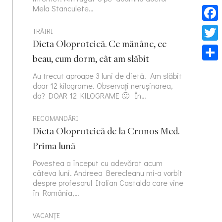
Mela Stanculete…
Face
TRĂIRI
Dieta Oloproteică. Ce mănânc, ce
Twitt
beau, cum dorm, cât am slăbit
Part
Au trecut aproape 3 luni de dietă. Am slăbit
doar 12 kilograme. Observați nerușinarea,
da? DOAR 12 KILOGRAME 🙂 În…
RECOMANDĂRI
Dieta Oloproteică de la Cronos Med.
Prima lună
Povestea a început cu adevărat acum
câteva luni. Andreea Berecleanu mi-a vorbit
despre profesorul Italian Castaldo care vine
în România,…
VACANȚE