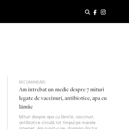
RECOMANDĂRI
Am întrebat un medic despre 7 mituri
legate de vaccinuri, antibiotice, apa cu
lămîie
Mituri despre apa cu lămîie, vaccinuri,
antibiotice circulă tot timpul pe marele
internet. Am rugat-o pe doamna doctor