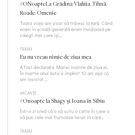
#ONoapteLa Grădina Vlahiia. Tihnă.
Roade. Omenie
Toata viața am visat să trăiesc la țară. Când
eram în școală generală eram invidioasă pe
colegii mei care își…
TRĂIRI
Eu nu vreau nimic de ziua mea
A fost declarația Mariei înainte de ziua ei.
În martie anul ăsta a împlinit 10 ani așa că
am insistat….
VACANȚE
#Onoapte la Shagy și Ioana în Sibiu
Într-o zi cred că o să scriu o carte în care o
să pun cele mai frumoase locuri în care…
TRĂIRI