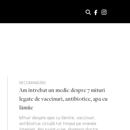
RECOMANDĂRI
Am întrebat un medic despre 7 mituri
legate de vaccinuri, antibiotice, apa cu
lămîie
Mituri despre apa cu lămîie, vaccinuri,
antibiotice circulă tot timpul pe marele
internet. Am rugat-o pe doamna doctor