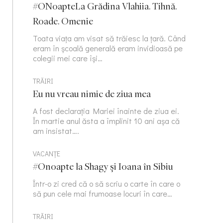
#ONoapteLa Grădina Vlahiia. Tihnă.
Roade. Omenie
Toata viața am visat să trăiesc la țară. Când
eram în școală generală eram invidioasă pe
colegii mei care își…
TRĂIRI
Eu nu vreau nimic de ziua mea
A fost declarația Mariei înainte de ziua ei.
În martie anul ăsta a împlinit 10 ani așa că
am insistat….
VACANȚE
#Onoapte la Shagy și Ioana în Sibiu
Într-o zi cred că o să scriu o carte în care o
să pun cele mai frumoase locuri în care…
TRĂIRI