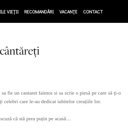
LE VIEŢII
RECOMANDĂRI
VACANȚE
CONTACT
 cântăreţi
a fie un cantaret faimos si sa scrie o piesă pe care să ți-o
 celebri care le-au dedicat iubitelor creațiile lor.
a scuză că stă prea puțin pe acasă…