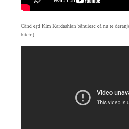
Când ești Kim Kardashian bănuiesc că nu te deranjea
bitch:)