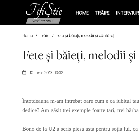
HOME
TRĂIRI
INTERVIURI
Home
/
Trăiri
/
Fete şi băieţi, melodii şi cântăreţi
Fete şi băieţi, melodii şi
10 iunie 2013, 13:32
Întotdeauna m-am intrebat oare cum e ca iubitul tau s
dedice? Am găsit trei exemple foarte tari, trei bărbați
Bono de la U2 a scris piesa asta pentru soția lui, c