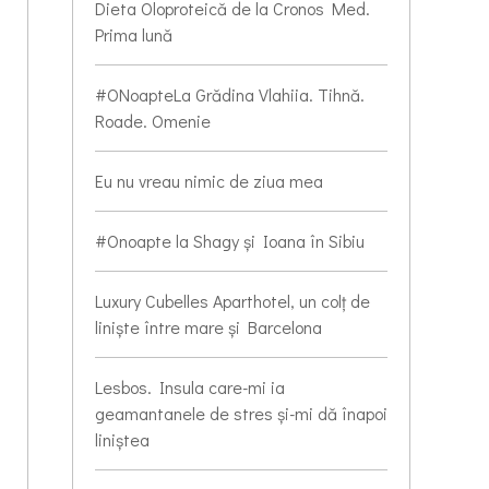
Dieta Oloproteică de la Cronos Med.
Prima lună
#ONoapteLa Grădina Vlahiia. Tihnă.
Roade. Omenie
Eu nu vreau nimic de ziua mea
#Onoapte la Shagy și Ioana în Sibiu
Luxury Cubelles Aparthotel, un colț de
liniște între mare și Barcelona
Lesbos. Insula care-mi ia
geamantanele de stres și-mi dă înapoi
liniștea