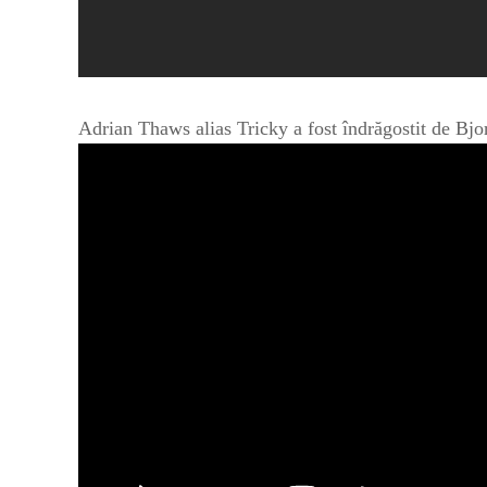
Adrian Thaws alias Tricky a fost îndrăgostit de Bjo