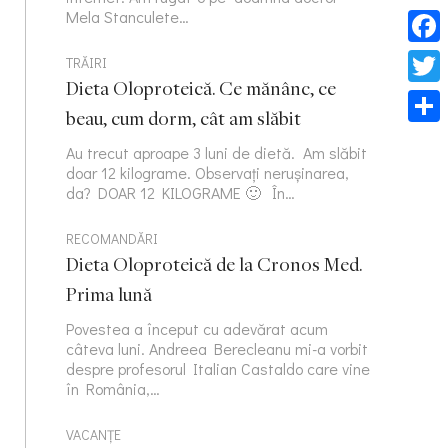
Mela Stanculete…
Face
TRĂIRI
Dieta Oloproteică. Ce mănânc, ce
Twitt
beau, cum dorm, cât am slăbit
Part
Au trecut aproape 3 luni de dietă. Am slăbit
doar 12 kilograme. Observați nerușinarea,
da? DOAR 12 KILOGRAME 🙂 În…
RECOMANDĂRI
Dieta Oloproteică de la Cronos Med.
Prima lună
Povestea a început cu adevărat acum
câteva luni. Andreea Berecleanu mi-a vorbit
despre profesorul Italian Castaldo care vine
în România,…
VACANȚE