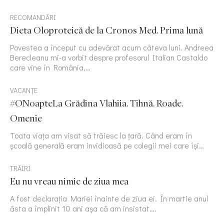
RECOMANDĂRI
Dieta Oloproteică de la Cronos Med. Prima lună
Povestea a început cu adevărat acum câteva luni. Andreea
Berecleanu mi-a vorbit despre profesorul Italian Castaldo
care vine în România,…
VACANȚE
#ONoapteLa Grădina Vlahiia. Tihnă. Roade.
Omenie
Toata viața am visat să trăiesc la țară. Când eram în
școală generală eram invidioasă pe colegii mei care își…
TRĂIRI
Eu nu vreau nimic de ziua mea
A fost declarația Mariei înainte de ziua ei. În martie anul
ăsta a împlinit 10 ani așa că am insistat….