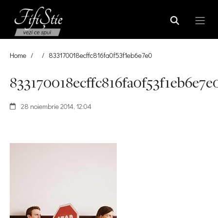
Home
/
/
833170018ecffc816fa0f53f1eb6e7e0
833170018ecffc816fa0f53f1eb6e7e
28 noiembrie 2014, 12:04