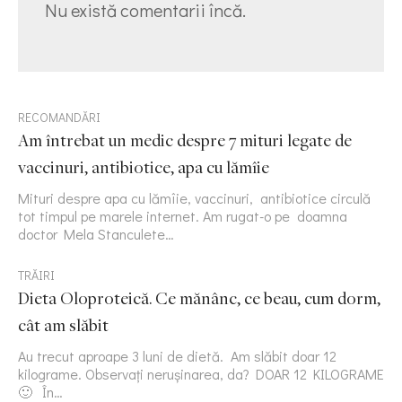
Nu există comentarii încă.
RECOMANDĂRI
Am întrebat un medic despre 7 mituri legate de
vaccinuri, antibiotice, apa cu lămîie
Mituri despre apa cu lămîie, vaccinuri, antibiotice circulă
tot timpul pe marele internet. Am rugat-o pe doamna
doctor Mela Stanculete…
TRĂIRI
Dieta Oloproteică. Ce mănânc, ce beau, cum dorm,
cât am slăbit
Au trecut aproape 3 luni de dietă. Am slăbit doar 12
kilograme. Observați nerușinarea, da? DOAR 12 KILOGRAME
🙂 În…