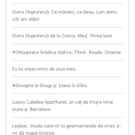
Dieta Oloproteică. Ce mănânc, ce beau, cum dorm,
cât am slăbit
Dieta Oloproteică de la Cronos Med. Prima lună
#ONoapteLa Grădina Vlahiia. Tihnă. Roade. Omenie
Eu nu vreau nimic de ziua mea
#Onoapte la Shagy și Ioana în Sibiu
Luxury Cubelles Aparthotel, un colț de liniște între
mare și Barcelona
Lesbos. Insula care-mi ia geamantanele de stres și-
mi dă înapoi liniștea