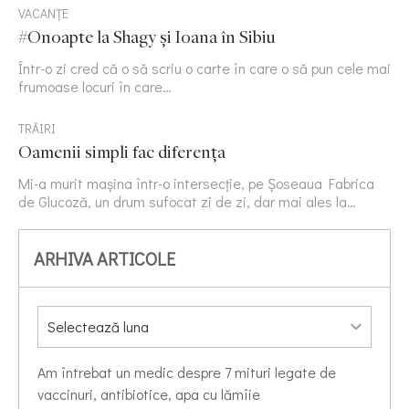
VACANȚE
#Onoapte la Shagy și Ioana în Sibiu
Într-o zi cred că o să scriu o carte în care o să pun cele mai
frumoase locuri în care…
TRĂIRI
Oamenii simpli fac diferența
Mi-a murit mașina într-o intersecție, pe Șoseaua Fabrica
de Glucoză, un drum sufocat zi de zi, dar mai ales la…
ARHIVA ARTICOLE
Am întrebat un medic despre 7 mituri legate de
vaccinuri, antibiotice, apa cu lămîie