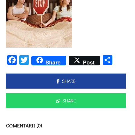
Facebook
Twitter
Parta
Share
Post
SHARE
SHARE
COMENTARII (0)