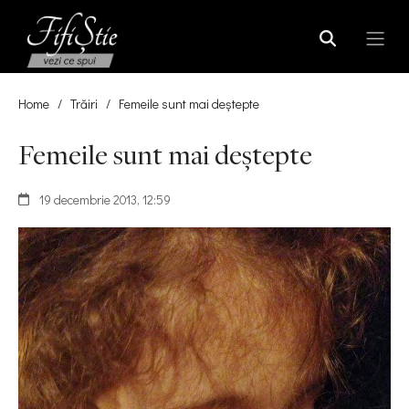
Home
/
Trăiri
/
Femeile sunt mai deştepte
Femeile sunt mai deştepte
19 decembrie 2013, 12:59