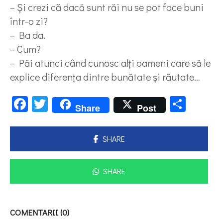
– Şi crezi că dacă sunt răi nu se pot face buni
într-o zi?
– Ba da.
– Cum?
– Păi atunci când cunosc alţi oameni care să le
explice diferenţa dintre bunătate şi răutate…
Facebook
Twitter
Parta
Share
Post
SHARE
SHARE
COMENTARII (0)