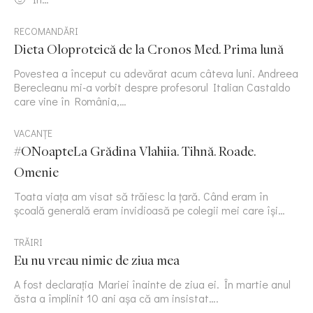
RECOMANDĂRI
Dieta Oloproteică de la Cronos Med. Prima lună
Povestea a început cu adevărat acum câteva luni. Andreea
Berecleanu mi-a vorbit despre profesorul Italian Castaldo
care vine în România,…
VACANȚE
#ONoapteLa Grădina Vlahiia. Tihnă. Roade.
Omenie
Toata viața am visat să trăiesc la țară. Când eram în
școală generală eram invidioasă pe colegii mei care își…
TRĂIRI
Eu nu vreau nimic de ziua mea
A fost declarația Mariei înainte de ziua ei. În martie anul
ăsta a împlinit 10 ani așa că am insistat….