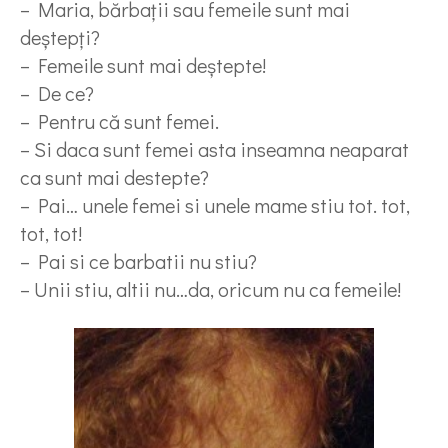
– Maria, bărbaţii sau femeile sunt mai
deştepţi?
– Femeile sunt mai deştepte!
– De ce?
– Pentru că sunt femei.
– Si daca sunt femei asta inseamna neaparat
ca sunt mai destepte?
– Pai… unele femei si unele mame stiu tot. tot,
tot, tot!
– Pai si ce barbatii nu stiu?
– Unii stiu, altii nu…da, oricum nu ca femeile!