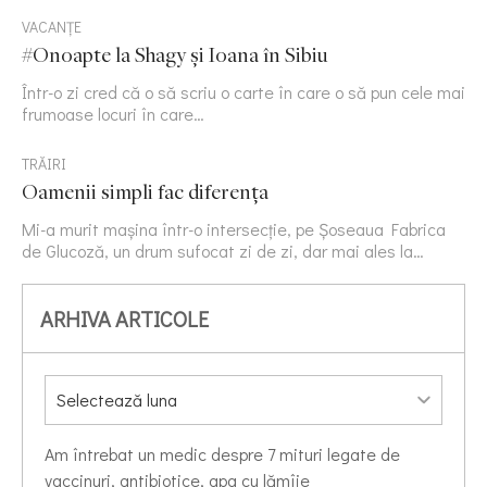
VACANȚE
#Onoapte la Shagy și Ioana în Sibiu
Într-o zi cred că o să scriu o carte în care o să pun cele mai
frumoase locuri în care…
TRĂIRI
Oamenii simpli fac diferența
Mi-a murit mașina într-o intersecție, pe Șoseaua Fabrica
de Glucoză, un drum sufocat zi de zi, dar mai ales la…
ARHIVA ARTICOLE
Am întrebat un medic despre 7 mituri legate de
vaccinuri, antibiotice, apa cu lămîie