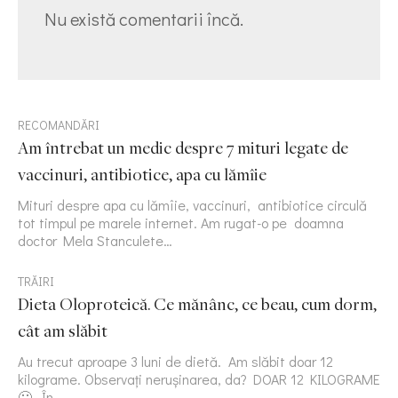
Nu există comentarii încă.
RECOMANDĂRI
Am întrebat un medic despre 7 mituri legate de
vaccinuri, antibiotice, apa cu lămîie
Mituri despre apa cu lămîie, vaccinuri, antibiotice circulă
tot timpul pe marele internet. Am rugat-o pe doamna
doctor Mela Stanculete…
TRĂIRI
Dieta Oloproteică. Ce mănânc, ce beau, cum dorm,
cât am slăbit
Au trecut aproape 3 luni de dietă. Am slăbit doar 12
kilograme. Observați nerușinarea, da? DOAR 12 KILOGRAME
🙂 În…